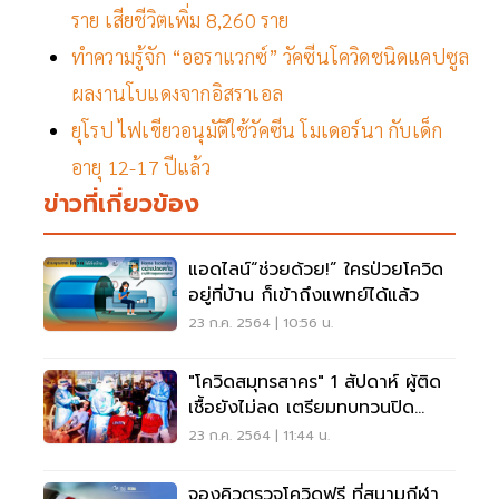
ราย เสียชีวิตเพิ่ม 8,260 ราย
ทำความรู้จัก “ออราแวกซ์” วัคซีนโควิดชนิดแคปซูล
ผลงานโบแดงจากอิสราเอล
ยุโรป ไฟเขียวอนุมัติใช้วัคซีน โมเดอร์นา กับเด็ก
อายุ 12-17 ปีแล้ว
ข่าวที่เกี่ยวข้อง
แอดไลน์“ช่วยด้วย!” ใครป่วยโควิด
อยู่ที่บ้าน ก็เข้าถึงแพทย์ได้แล้ว
23 ก.ค. 2564 | 10:56 น.
"โควิดสมุทรสาคร" 1 สัปดาห์ ผู้ติด
เชื้อยังไม่ลด เตรียมทบทวนปิด
เมือง-โรงงาน
23 ก.ค. 2564 | 11:44 น.
จองคิวตรวจโควิดฟรี ที่สนามกีฬา