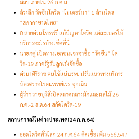
สลับ ภายใน 26 ก.ค.นี้
ล้วงลึก วัคซีนโควิด “โมเดอร์นา” 1 ล้านโดส
“สภากาชาดไทย”
8 สายด่วนโทรฟรี แก้ปัญหาโควิด แต่ละเบอร์ให้
บริการอะไรบ้างเช็คที่นี่
นายกตู่ เปิดทางเอกชนเจรจาซื้อ “วัคซีน” โค
วิด-19 ภาครัฐรับลูกเร่งจัดซื้อ
ด่วน! ศิริราช คนไข้แน่นรพ. ปรับแนวทางบริการ
ห้องตรวจโรคแพทย์เวร-ฉุกเฉิน
ผู้ว่าฯ ราชบุรีสั่งปิดตลาดกลางผักและผลไม้ 26
ก.ค.-2 ส.ค.64 สกัดโควิด-19
สถานการณ์ในต่างประเทศ(24 ก.ค.64)
ยอดโควิดทั่วโลก 24 ก.ค.64 ติดเชื้อเพิ่ม 556,547