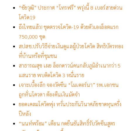
“ชัยวุฒิ” ประกาศ “โทรฟรี” พรุ่งนี้ 8 เบอร์สายด่วน
โควิด19
ถึงไทยแล้ว! ชุดตรวจโควิด-19 ด้วยตัวเองล็อตแรก
750,000 ชุด
สปสช.ปรับวิธีจ่ายเงินดูแลผู้ป่วยโควิด สิทธิบัตรทอง
ที่บ้านหรือที่ชุมชน
สาธารณสุข เผย ล็อกดาวน์คนกลับภูมิลำเนากว่า 5
แสนราย พบติดโควิด 3 หมื่นราย
เจาะเบื้องลึก จองวัคซีน “โมเดอร์นา” รพ.เอกชน
ถูกหั่นโควตา ต้องคืนเงินมัดจำ
ยอดเคลมโควิดพุ่ง หวั่นประกันวินาศภัยขาดทุนครึ่ง
ปีหลัง
“นนท์พร้อม” เตือน กดยืนยันสิทธิ์รับวัคซีนสูตร