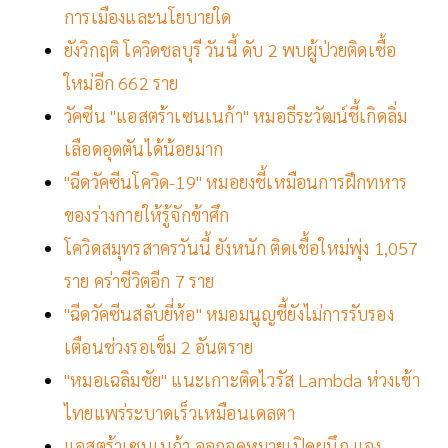
การเมืองและนโยบายใด
ยังวิกฤติ โควิดชลบุรี วันนี้ ดับ 2 พบผู้ป่วยติดเชื้อ
ใหม่อีก 662 ราย
วัคซีน "แอสตร้าเซนเนก้า" หมอธีระวัฒน์ชี้เกิดลิ่ม
เลือดอุดตันได้น้อยมาก
"ฉีดวัคซีนโควิด-19" หมอยงชี้เหมือนการฝึกทหาร
ของร่างกายให้รู้จักข้าศึก
โควิดสมุทรสาครวันนี้ ยังหนัก ติดเชื้อใหม่พุ่ง 1,057
ราย คร่าชีวิตอีก 7 ราย
"ฉีดวัคซีนสลับยี่ห้อ" หมอมนูญชี้ยังไม่การรับรอง
เตือนช่วงรอเข็ม 2 อันตราย
"หมอเฉลิมชัย" แนะเกาะติดไวรัส Lambda ห่วงเข้า
ไทยแพร่ระบาดเร็วเหมือนเดลตา
แอสตร้าเซนเนก้า ออกจดหมายเปิดผนึก แจง