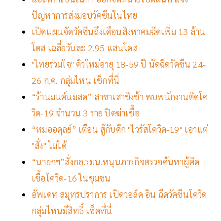
ปัญหาการส่งมอบวัคซีนในไทย
เปิดแผนจัดวัคซีนถึงเดือนสิงหาคมฉีดเพิ่ม 13 ล้าน
โดส เฉลี่ยวันละ 2.95 แสนโดส
"ไทยร่วมใจ" คิวใหม่อายุ 18-59 ปี นัดฉีดวัคซีน 24-
26 ก.ค. กลุ่มไหน เช็กที่นี่
“ร้านมนต์นมสด” สาขาเสาชิงช้า พบพนักงานติดโค
วิด-19 จำนวน 3 ราย ปิดฆ่าเชื้อ
“หมออดุลย์” เตือน สู้กับศึก "ไวรัสโควิด-19" เอาแต่
"สั่ง" ไม่ได้
“นายกฯ”สั่งกอ.รมน.หนุนภารกิจตรวจค้นหาผู้ติด
เชื้อโควิด-16 ในชุมชน
อัพเดท สมุทรปราการ เปิดวอล์ค อิน ฉีดวัคซีนโควิด
กลุ่มไหนมีสิทธิ์ เช็คที่นี่