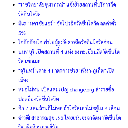
"ราชวิทยาลัยจุฬาภรณ์" แจ้งย้ายสถานที่บริการฉีด
วัคซีนโควิด
มีเฮ “นครชัยแอร์” จัดโปรฉีดวัคซีนโควิด ลดค่าตั๋ว
5%
ไขข้อข้องใจ ทำไมผู้สูงวัยควรฉีดวัคซีนโควิดก่อน
นนทบุรี เปิดสถานที่ 4 แห่ง ลงทะเบียนฉีดวัคซีนโค
วิด เช็กเลย
"จุรินทร์"เคาะ 4 มาตรการช่วย”พังงา-ภูเก็ต”เปิด
เมือง
หมอไม่ทน เปิดแคมเปญ change.org ล่ารายชื่อ
ปลดล็อควัคซีนโควิด
อีก 7 แสนล้านก็ไม่พอ ถ้าโควิดเอาไม่อยู่ใน 3 เดือน
ข่าวดี! สาธารณสุข เผย ไทยเร่งเจรจาจัดหาวัคซีนโค
วิดเพิ่มอีกหลายยี่ห้อ