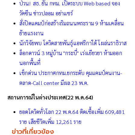
ป่วน! สธ. ยัน กทม. เปิดระบบ Web based จอง
วัคซีน ข่าวปลอม อย่าแชร์
สั่งปิดแคมป์ก่อสร้างริมถนนพระราม 9 ห้ามเคลื่อน
ย้ายแรงงาน
นักวิจัยพบ โควิดสายพันธุ์แอฟริกาใต้ โผล่นราธิวาส
ล็อกดาวน์ 3 หมู่บ้าน "กระบี่" เร่งเยียวยา ห้ามออก
นอกพื้นที่
เช็กด่วน ประกาศกทม.ยกระดับ คุมแคมป์คนงาน-
ตลาด-Call center มีผล 23 พ.ค.
สถานการณ์ในต่างประเทศ(22 พ.ค.64)
ยอดโควิดทั่วโลก 22 พ.ค.64 ติดเชื้อเพิ่ม 609,481
ราย เสียชีวิตเพิ่ม 12,261 ราย
ข่าวที่เกี่ยวข้อง