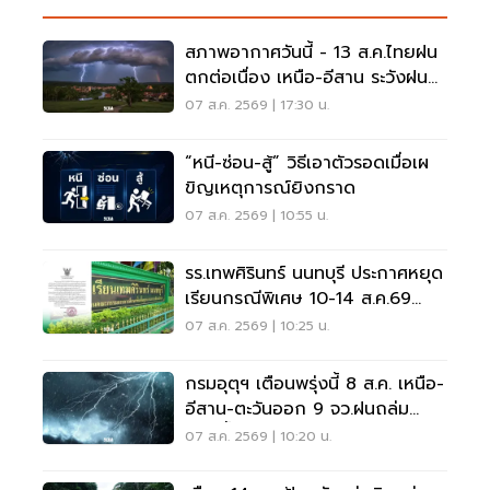
สภาพอากาศวันนี้ - 13 ส.ค.ไทยฝน
ตกต่อเนื่อง เหนือ-อีสาน ระวังฝน
ตกหนักมากบางแห่ง
07 ส.ค. 2569 | 17:30 น.
“หนี-ซ่อน-สู้” วิธีเอาตัวรอดเมื่อเผ
ขิญเหตุการณ์ยิงกราด
07 ส.ค. 2569 | 10:55 น.
รร.เทพศิรินทร์ นนทบุรี ประกาศหยุด
เรียนกรณีพิเศษ 10-14 ส.ค.69
หลังเหตุกราดยิง
07 ส.ค. 2569 | 10:25 น.
กรมอุตุฯ เตือนพรุ่งนี้ 8 ส.ค. เหนือ-
อีสาน-ตะวันออก 9 จว.ฝนถล่ม
ระวังน้ำท่วมฉับพลัน
07 ส.ค. 2569 | 10:20 น.