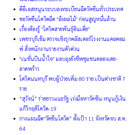
ดีอีเอสหนุนระบบลงทะเบียนฉีดวัคซีนทั่วประเทศ
ขอวัคซีนโควิดฉีด "ล้งผลไม้" ก่อนสูญหมื่นล้าน
เรื่องต้องรู้ "โควิดสายพันธุ์อินเดีย"
เพชรบุรีเข้ม ตรวจเชิงรุกคลัสเตอร์โรงงานแคลคอม
พ์ สั่งพนักงานรายงานตัวด่วน
"เนชั่นปันน้ำใจ" มอบถุงยังชีพชุมชนคลองเตย-
ลาดพร้าว
โควิดนนทบุรี พบผู้ป่วยเพิ่ม 80 ราย เป็นต่างชาติ 7
ราย
“สุวัจน์” ร่ายยาวแนะรัฐ เร่งมือหาวัคซีน-หนุนกู้เงิน
แก้วิกฤติโควิด-19
กางแผนฉีด"วัคซีนโควิด” ตั้งเป้า 11 จังหวัดจบ ส.ค.
64