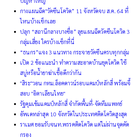
ปัญหาใหญ่
กางแผนฉีด"วัคซีนโควิด” 11 จังหวัดจบ ส.ค. 64 ที่
ไหนบ้างเช็กเลย
ปลุก “สถานีกลางบางซื่อ” ลุยแผนฉีดวัคซีนโควิด 3
กลุ่มเสี่ยง ใครบ้างเช็กที่นี่
“ธนกร”แจง 3 แนวทาง กระจายวัคซีนครบทุกกลุ่ม
เปิด 2 ข้อแนะนำ ทำความสะอาดบ้านยุคโควิด ใช้
สบู่หรือน้ำยาฆ่าเชื้อดีกว่ากัน
"สิระ"วอน กทม.ล็อคดาวน์รอบแคมป์หลักสี่ พร้อมจี้
สอบ "อิตาเลียนไทย"
รัฐคุมเข้มแคมป์หลักสี่ จำกัดพื้นที่-จัดทีมแพทย์
อัพเดทล่าสุด 10 จังหวัดในประเทศติดโควิดสูงสุด
ราเมศ ยอมรับจนท.พรรคติดโควิด แต่ไม่ผ่านจุดคัด
กรอง