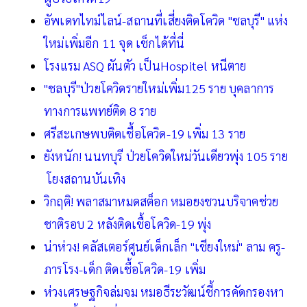
อัพเดทไทม์ไลน์-สถานที่เสี่ยงติดโควิด "ชลบุรี" แห่ง
ใหม่เพิ่มอีก 11 จุด เช็กได้ที่นี่
โรงแรม ASQ ผันตัว เป็นHospitel หนีตาย
"ชลบุรี"ป่วยโควิดรายใหม่เพิ่ม125 ราย บุคลาการ
ทางการแพทย์ติด 8 ราย
ศรีสะเกษพบติดเชื้อโควิด-19 เพิ่ม 13 ราย
ยังหนัก! นนทบุรี ป่วยโควิดใหม่วันเดียวพุ่ง 105 ราย
โยงสถานบันเทิง
วิกฤติ! พลาสมาหมดสต็อก หมอยงชวนบริจาคช่วย
ชาติรอบ 2 หลังติดเชื้อโควิด-19 พุ่ง
น่าห่วง! คลัสเตอร์ศูนย์เด็กเล็ก "เชียงใหม่" ลาม ครู-
ภารโรง-เด็ก ติดเชื้อโควิด-19 เพิ่ม
ห่วงเศรษฐกิจล่มจม หมอธีระวัฒน์ชี้การคัดกรองหา