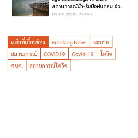
สถานการณ์น้ำ-รับมือฝนถล่ม ช่วย
เหลือปชช. 24 ชม.
05 ส.ค. 2569 | 06:45 น.
แท็กที่เกี่ยวข้อง
Breaking News
ระบาด
สถานการณ์
COVID19
Covid-19
โควิด
ศบค.
สถานการณ์โควิด