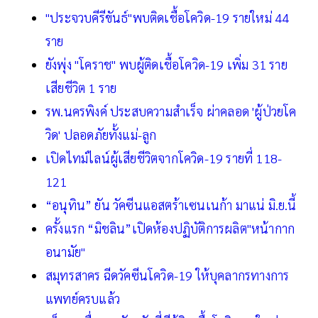
"ประจวบคีรีขันธ์"พบติดเชื้อโควิด-19 รายใหม่ 44
ราย
ยังพุ่ง "โคราช" พบผู้ติดเชื้อโควิด-19 เพิ่ม 31 ราย
เสียชีวิต 1 ราย
รพ.นครพิงค์ ประสบความสำเร็จ ผ่าคลอด 'ผู้ป่วยโค
วิด' ปลอดภัยทั้งแม่-ลูก
เปิดไทม์ไลน์ผู้เสียชีวิตจากโควิด-19 รายที่ 118-
121
“อนุทิน” ยัน วัคซีนแอสตร้าเซนเนก้า มาแน่ มิ.ย.นี้
ครั้งแรก “มิชลิน”เปิดห้องปฏิบัติการผลิต"หน้ากาก
อนามัย"
สมุทรสาคร ฉีดวัคซีนโควิด-19 ให้บุคลากรทางการ
แพทย์ครบแล้ว