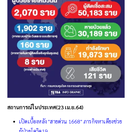
สถานการณ์ในประเทศ(23 เม.ย.64)
เปิดเบื้องหลัง "สายด่วน 1668" ภารกิจหาเตียงช่วย
ผู้ป่วยโควิด19