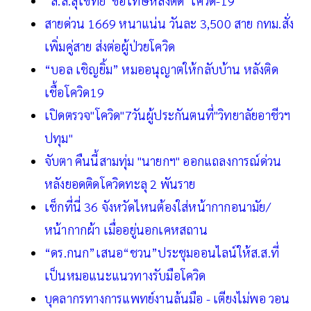
“ส.ส.สุโขทัย”ขอโทษหลังติด“โควิด-19”
สายด่วน 1669 หนาแน่น วันละ 3,500 สาย กทม.สั่ง
เพิ่มคู่สาย ส่งต่อผู้ป่วยโควิด
“บอล เชิญยิ้ม” หมออนุญาตให้กลับบ้าน หลังติด
เชื้อโควิด19
เปิดตรวจ"โควิด"7วันผู้ประกันตนที่"วิทยาลัยอาชีวฯ
ปทุม"
จับตา คืนนี้สามทุ่ม "นายกฯ" ออกแถลงการณ์ด่วน
หลังยอดติดโควิดทะลุ 2 พันราย
เช็กที่นี่ 36 จังหวัดไหนต้องใส่หน้ากากอนามัย/
หน้ากากผ้า เมื่ออยู่นอกเคหสถาน
“ดร.กนก”เสนอ“ชวน”ประชุมออนไลน์ให้ส.ส.ที่
เป็นหมอแนะแนวทางรับมือโควิด
บุคลากรทางการแพทย์งานล้นมือ - เตียงไม่พอ วอน