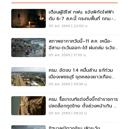
เตือนผู้ใช้ไฟ กฟน. แจ้งพิกัดไฟฟ้า
ดับ 6-7 ส.ค.นี้ กระทบพื้นที่ กทม.-
นนทบุรี-สมุทรปราการ
05 ส.ค. 2569 | 22:00 น.
สภาพอากาศวันนี้–11 ส.ค. เหนือ-
อีสาน-ตะวันออก-ใต้ ฝนถล่ม ระวัง
น้ำป่า น้ำท่วมขัง
05 ส.ค. 2569 | 17:30 น.
ครม. อัดงบ 1.4 หมื่นล้าน แก้ท่วม
เมืองเพชรบุรี ขุดคลองยาวเกือบ
40 กม.
05 ส.ค. 2569 | 09:36 น.
ครม. รื้อเกณฑ์แต่งตั้งบิ๊กข้าราชการ
ปลดล็อกทูตไทย ตั้งล่วงหน้าเกิน 2
เดือน
05 ส.ค. 2569 | 08:32 น.
รัฐบาลเปิดวอร์รูม เฝ้าระวัง