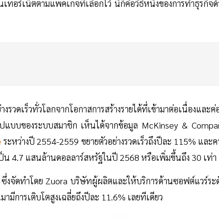
นเทอร์เน็ตตามแพคเกจที่เลือกไว้ นี่ก็คือวิธีหนึ่งของการทำธุรกิจด
่างรวดเร็วทั่วโลกจากโอกาสการสร้างรายได้ที่เข้ามาต่อเนื่องและค
รูปแบบของระบบสมาชิก เห็นได้จากข้อมูล McKinsey & Compa
e
ระหว่างปี 2554-2559 ขยายตัวอย่างรวดเร็วถึงปีละ 115% และค
ป็น 4.7 แสนล้านดอลลาร์สหรัฐในปี 2568 หรือเพิ่มขึ้นถึง 30 เท่า
ึ่งจัดทำโดย Zuora บริษัทผู้ผลิตและให้บริการด้านซอฟต์แวร์ระด
่านมามีการเติบโตสูงเฉลี่ยถึงปีละ 11.6% เลยทีเดียว