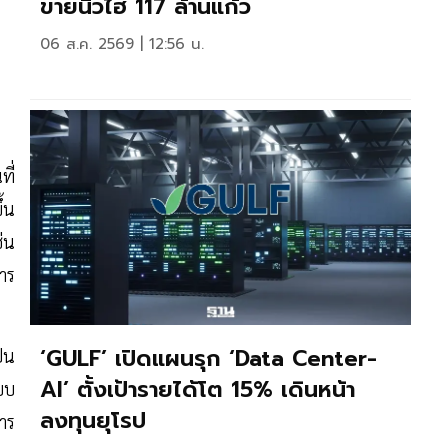
ขายนิวไฮ 117 ล้านแก้ว
06 ส.ค. 2569 | 12:56 น.
ี่
้น
ช่น
าร
‘GULF’ เปิดแผนรุก ‘Data Center-
ป็น
AI’ ตั้งเป้ารายได้โต 15% เดินหน้า
บบ
ลงทุนยุโรป
การ