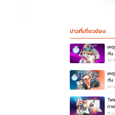
ข่าวที่เกี่ยวข้อง
เหต
กัน 
20 มี
เหต
กัน
02 เม
Tel
ภาย
15 เม