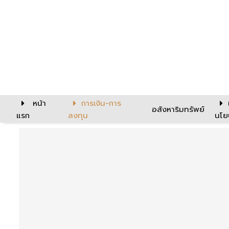
หน้า
การเงิน-การ
อสังหาริมทรัพย์
แรก
ลงทุน
นโย