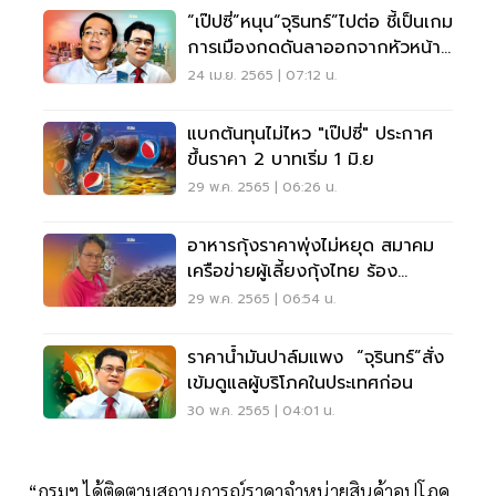
“เป๊ปซี่”หนุน“จุรินทร์”ไปต่อ ชี้เป็นเกม
การเมืองกดดันลาออกจากหัวหน้า
ปชป.
24 เม.ย. 2565 | 07:12 น.
แบกต้นทุนไม่ไหว "เป๊ปซี่" ประกาศ
ขึ้นราคา 2 บาทเริ่ม 1 มิ.ย
29 พ.ค. 2565 | 06:26 น.
อาหารกุ้งราคาพุ่งไม่หยุด สมาคม
เครือข่ายผู้เลี้ยงกุ้งไทย ร้อง
พาณิชย์ช่วย
29 พ.ค. 2565 | 06:54 น.
ราคาน้ำมันปาล์มแพง “จุรินทร์”สั่ง
เข้มดูแลผู้บริโภคในประเทศก่อน
30 พ.ค. 2565 | 04:01 น.
“กรมฯ ได้ติดตามสถานการณ์ราคาจำหน่ายสินค้าอุปโภค