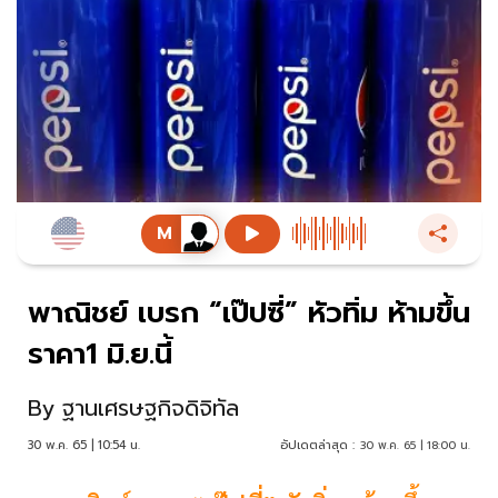
พาณิชย์ เบรก “เป๊ปซี่” หัวทิ่ม ห้ามขึ้น
ราคา1 มิ.ย.นี้
By
ฐานเศรษฐกิจดิจิทัล
30 พ.ค. 65 | 10:54 น.
อัปเดตล่าสุด :
30 พ.ค. 65 | 18:00 น.