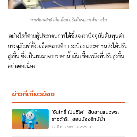
นายวัฒนศักย์ เสือเอี่ยม อธิบดีกรมการค้าภายใน
อย่างไรก็ตามผู้ประกอบการได้ชี้แจงว่าปัจจุบันต้นทุนค่า
บรรจุภัณฑ์ทั้งเมล็ดพลาสติก กระป๋อง และค่าขนส่งได้ปรับ
สูงขึ้น ซึ่งเป็นผลมาจากราคาน้ำมันเชื้อเพลิงที่ปรับสูงขึ้น
อย่างต่อเนื่อง
ข่าวที่เกี่ยวข้อง
‘ซันโทรี่ เป๊ปซี่โค’ สืบสานแนวพระ
ราชดำริ... สอนน้องรักษ์น้ำ
12 มี.ค. 2565 | 02:29 น.