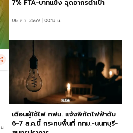
7% FTA-บาทแข็ง ฉุดอากรต่ำเป้า
06 ส.ค. 2569 | 00:13 น.
เตือนผู้ใช้ไฟ กฟน. แจ้งพิกัดไฟฟ้าดับ
6-7 ส.ค.นี้ กระทบพื้นที่ กทม.-นนทบุรี-
 น.
สมุทรปราการ