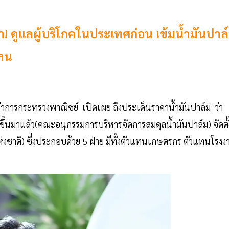
้ำ! ดูแลผู้บริโภคในประเทศก่อน เข้มน้ำมันปาล
คลน
ว่าการกระทรวงพาณิชย์ เปิดเผย ถึงประเด็นราคาน้ำมันปาล์ม ว่า
้นมาแล้ว(คณะอนุกรรมการบริหารจัดการสมดุลน้ำมันปาล์ม) จัดตั้
ชาติ) ซึ่งประกอบด้วย 5 ฝ่าย มีทั้งตัวแทนเกษตรกร ตัวแทนโรงง