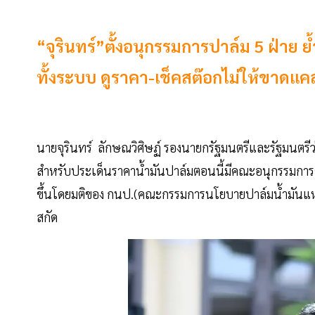
“จุรินทร์”ตั้งอนุกรรมการปาล์ม 5 ฝ่าย ย
ทั้งระบบ ดูราคา-เช็คสต๊อกไม่ให้ขาดแ
นายจุรินทร์ ลักษณวิศิษฏ์ รองนายกรัฐมนตรีและรัฐมนตรี
สำหรับประเด็นราคาน้ำมันปาล์มตอนนี้มีคณะอนุกรรมการขึ
ขึ้นโดยมติของ กนป.(คณะกรรมการนโยบายปาล์มน้ำมันแห่ง
สกัด