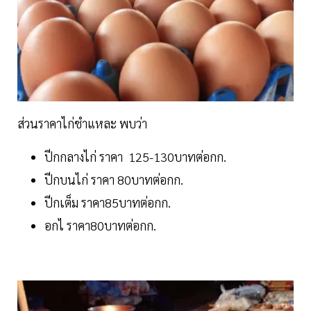
ส่วนราคาไก่ชำแหละ พบว่า
ปีกกลางไก่ ราคา 125-130บาทต่อกก.
ปีกบนไก่ ราคา 80บาทต่อกก.
ปีกเต็ม ราคา85บาทต่อกก.
อกไ ราคา80บาทต่อกก.