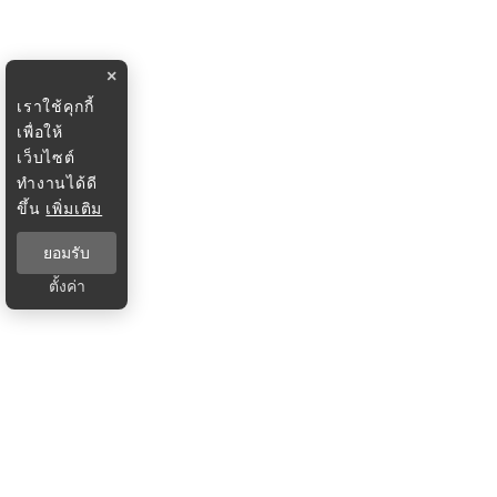
×
เราใช้คุกกี้
เพื่อให้
เว็บไซต์
ทำงานได้ดี
ขึ้น
เพิ่มเติม
ยอมรับ
ตั้งค่า