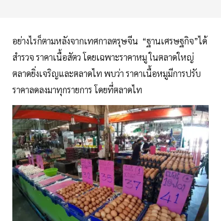
อย่างไรก็ตามหลังจากเทศกาลตรุษจีน “ฐานเศรษฐกิจ”ได้
สำรวจ ราคาเนื้อสัตว โดยเฉพาะราคาหมู ในตลาดใหญ่
ตลาดยิ่งเจริญและตลาดไท พบว่า ราคาเนื้อหมูมีการปรับ
ราคาลดลงมาทุกรายการ โดยที่ตลาดไท