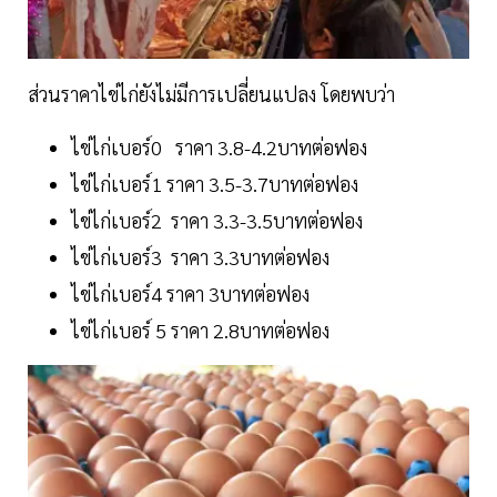
ส่วนราคาไข่ไก่ยังไม่มีการเปลี่ยนแปลง โดยพบว่า
ไข่ไก่เบอร์0 ราคา 3.8-4.2บาทต่อฟอง
ไข่ไก่เบอร์1 ราคา 3.5-3.7บาทต่อฟอง
ไข่ไก่เบอร์2 ราคา 3.3-3.5บาทต่อฟอง
ไข่ไก่เบอร์3 ราคา 3.3บาทต่อฟอง
ไข่ไก่เบอร์4 ราคา 3บาทต่อฟอง
ไข่ไก่เบอร์ 5 ราคา 2.8บาทต่อฟอง