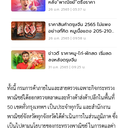
หลัง”พาณิชย์”ตรึงราคา
26 ม.ค. 2565 | 05:37 น.
ราคาสินค้าตรุษจีน 2565 ไม่แพง
อย่างที่คิด หมูเนื้อแดง 205-210
บาท
26 ม.ค. 2565 | 09:58 น.
ข่าวดี ราคาหมู-ไก่-ผักสด เริ่มลด
ลงหลังตรุษจีน
31 ม.ค. 2565 | 09:25 น.
ทั้งนี้ กรมการค้าภายในและสายตรวจเฉพาะกิจกระทรวง
พาณิชย์ได้ออกตรวจตลาดและห้างค้าส่งค้าปลีกในพื้นที่
50 เขตทั่วกรุงเทพฯ เป็นประจำทุกวัน และสำนักงาน
พาณิชย์จังหวัดทุกจังหวัดได้ดำเนินการในส่วนภูมิภาค ซึ่ง
เป็นไปตามนโยบายของกระทรวงพาณิชย์ ในการดูแลค่า