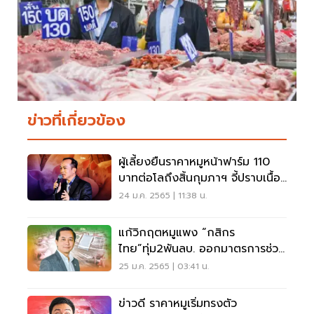
ข่าวที่เกี่ยวข้อง
ผู้เลี้ยงยืนราคาหมูหน้าฟาร์ม 110
บาทต่อโลถึงสิ้นกุมภาฯ จี้ปราบเนื้อ
เถื่อน
24 ม.ค. 2565 | 11:38 น.
แก้วิกฤตหมูแพง “กสิกร
ไทย”ทุ่ม2พันลบ. ออกมาตรการช่วย
เหลือเร่งด่วน
25 ม.ค. 2565 | 03:41 น.
ข่าวดี ราคาหมูเริ่มทรงตัว