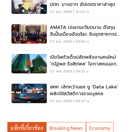
ปตท. บางจาก อัปเดตราคาล่าสุด
07 ส.ค. 2569 | 10:00 น.
AMATA เร่งเกมเวียดนาม ดึงทุน
จีนปั้นเมืองอัจฉริยะ รับอุตสาหกรรม
ไฮเทค
07 ส.ค. 2569 | 09:56 น.
เปิดโผตัวเต็งปลัดพลังงานคนใหม่
‘ณัฐพล รังสิตพล’ โอกาสคนนอก
มาแรง 95%
07 ส.ค. 2569 | 09:21 น.
สศค. เลิกหว่านแห ชู ‘Data Lake’
พลิกใช้สวัสดิการรายบุลคล
07 ส.ค. 2569 | 08:47 น.
แท็กที่เกี่ยวข้อง
Breaking News
Economy