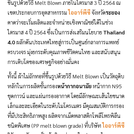
ขึ้นรูปด้วยวิธี Melt Blown ภายในไตรมาส 3 ปี 2564 ณ
เขตประกอบการอุตสาหกรรม
ไออาร์พีซี
จังหวัด
ระยอง
คาดว่าจะเริ่มผลิตและจำหน่ายเชิงพาณิชย์ได้ในช่วง
ไตรมาส 4 ปี 2564 ซึ่งเป็นการส่งเสริมนโยบาย
Thailand
4.0
ผลักดันประเทศไทยสู่การเป็นศูนย์กลางการแพทย์
ครบวงจร มุ่งยกระดับคุณภาพชีวิตคนไทย และสนับสนุน
การเติบโตของเศรษฐกิจอย่างมั่นคง
ทั้งนี้ ผ้าไม่ถักทอที่ขึ้นรูปด้วยวิธี Melt Blown เป็นวัตถุดิบ
หลักในการผลิตชั้นกรอง
หน้ากากอนามัย
หน้ากาก N95
ชุดกาวน์ และแผ่นกรองอากาศ โดยมีลักษณะเส้นใยขนาด
เล็กและละเอียดในระดับไมโครเมตร มีคุณสมบัติการกรอง
ที่มีประสิทธิภาพสูง ผลิตจากเม็ดพลาสติกโพลีโพรพิลีน
ชนิดพิเศษ (PP melt blown grade) ที่บริษัท
ไออาร์พีซี