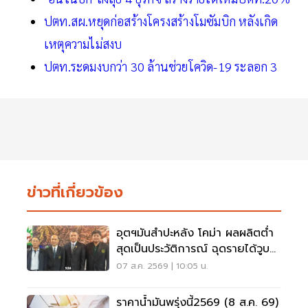
ปตท.สผ.หยุดก่อสร้างโครงสร้างโมซัมบิก หลังเกิด
เหตุความไม่สงบ
ปตท.ระดมงบกว่า 30 ล้านช่วยโควิด-19 ระลอก 3
ข่าวที่เกี่ยวข้อง
อุตฯมันสำปะหลัง โคม่า ผลผลิตต่ำ
สุดเป็นประวัติการณ์ ฉุดรายได้วูบ
กว่า 8.5 หมื่นล้าน
07 ส.ค. 2569 | 10:05 น.
ราคาน้ำมันพรุ่งนี้2569 (8 ส.ค. 69)