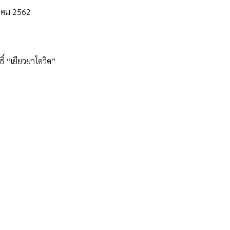
วาคม 2562
ธิ์ “เยียวยาโควิด”