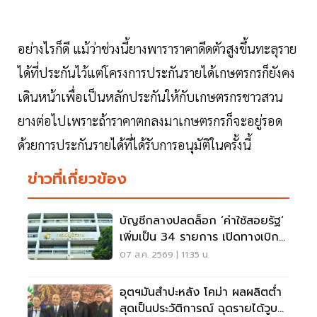
อย่างไรก็ดี แม้ว่าช่วงนี้ยางพาราราคาดีดตัวสูงขึ้นทะลุราย
ได้ที่ประกันไว้แต่โครงการประกันรายได้เกษตรกรก็ยังคง
เดินหน้าเพื่อเป็นหลักประกันให้กับเกษตรกรชาวสวน
ยางต่อไปเพราะถ้าราคาตกลงมาเกษตรกรก็จะอยู่รอด
ด้วยการประกันรายได้ที่ได้รับการอนุมัติในครั้งนี้
ข่าวที่เกี่ยวข้อง
บัญชีกลางปลดล็อก ‘ค่าใช้สอยรัฐ‘
เพิ่มเป็น 34 รายการ เปิดทางเบิก
ค่าซอฟต์แวร์
07 ส.ค. 2569 | 11:35 น.
อุตฯมันสำปะหลัง โคม่า ผลผลิตต่ำ
สุดเป็นประวัติการณ์ ฉุดรายได้วูบ