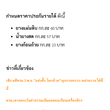
กำหนดราคาประกันรายได้
ดังนี้
ยางแผ่นดิบ
กก.ละ
บาท
60
น้ำยางสด
กก.ละ
บาท
57
ยางก้อนถ้วย
กก.ละ
บาท
23
ข่าวที่เกี่ยวข้อง
เช็ก มติครม.3 พ.ย. "แต่งตั้ง-โยกย้าย" ทุกกระทรวง-หน่วยงาน ได้ที่
นี่
ครม.เคาะยกเว้นค่าธรรมเนียมจดทะเบียนเครื่องจักร