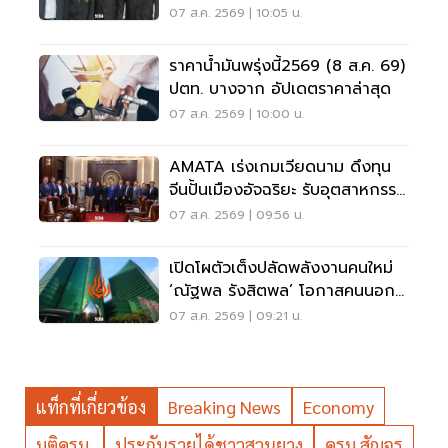
กว่า 8.5 หมื่นล้าน
07 ส.ค. 2569 | 10:05 น.
ราคาน้ำมันพรุ่งนี้2569 (8 ส.ค. 69)
ปตท. บางจาก อัปเดตราคาล่าสุด
07 ส.ค. 2569 | 10:00 น.
AMATA เร่งเกมเวียดนาม ดึงทุน
จีนปั้นเมืองอัจฉริยะ รับอุตสาหกรรม
ไฮเทค
07 ส.ค. 2569 | 09:56 น.
เปิดโผตัวเต็งปลัดพลังงานคนใหม่
‘ณัฐพล รังสิตพล’ โอกาสคนนอก
มาแรง 95%
07 ส.ค. 2569 | 09:21 น.
แท็กที่เกี่ยวข้อง
Breaking News
Economy
มติครม.
ประกันรายได้ชาวสวนยาง
ครม.สัญจร