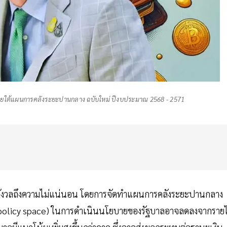
ายใต้แผนการคลังระยะปานกลาง ฉบับใหม่ ปีงบประมาณ 2568 - 2571
กังวลถึงความไม่แน่นอน โดยการจัดทำแผนการคลังระยะปานกลาง
(policy space) ในการดำเนินนโยบายของรัฐบาลอาจลดลงจากรายไ