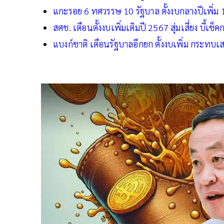
แกะรอย 6 ทศวรรษ 10 รัฐบาล ตั้งงบกลางปีเพิ่ม 1
สศช. เตือนตั้งงบเพิ่มเติมปี 2567 สุ่มเสี่ยง บี้เ
แบงก์ชาติ เตือนรัฐบาลอีกยก ตั้งงบเพิ่ม กระทบเส