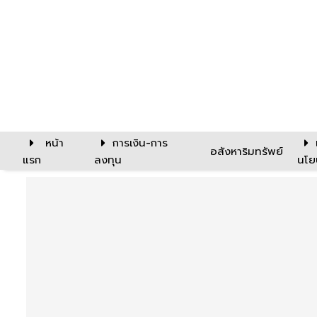
หน้า
การเงิน-การ
อสังหาริมทรัพย์
แรก
ลงทุน
นโย