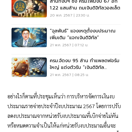
สำนักงบฯ ชง ครม.เพิ่มงบ 67 อีก
1.22 แสนล้าน ถมเงินดิจิทัลวอลเล็ต
20 พ.ค. 2567 | 23:30 น.
“จุลพันธ์” แจงเหตุตั้งงบประมาณ
เพิ่มเติม “แจกเงินดิจิทัล”
21 พ.ค. 2567 | 07:12 น.
ครม.จัดงบ 95 ล้าน ทำแพลตฟอร์ม
ใหญ่ แต่งตัวรับ “เงินดิจิทัล
วอลเล็ต”
21 พ.ค. 2567 | 08:25 น.
อย่างไรก็ตามที่ประชุมเห็นว่า การบริหารจัดการเงินงบ
ประมาณรายจ่ายประจำปีงบประมาณ 2567 โดยการปรับ
ลดงบประมาณจากหน่วยรับงบประมาณที่เบิกจ่ายไม่ทัน
หรือหมดความจำเป็นให้แก่หน่วยรับงบประมาณอื่นจะ