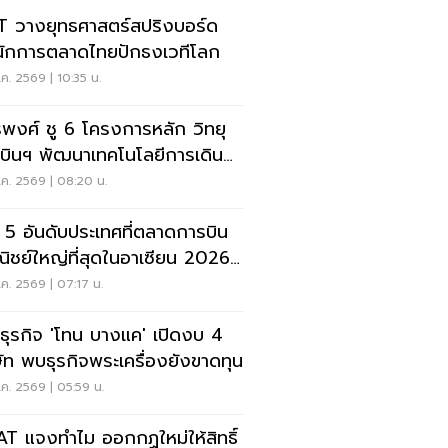
 วางยุทธศาสตร์สปริงบอร์ด
นักการตลาดไทยปักธงเวทีโลก
ค. 2569 | 10:35 น.
รพงศ์ ชู 6 โครงการหลัก วิทยุ
บินฯ พัฒนาเทคโนโลยีการเดิน
าศ การบินยุคใหม่
ค. 2569 | 08:20 น.
ด 5 อันดับประเทศที่ตลาดการบิน
ิชย์ใหญ่ที่สุดในอาเซียน 2026
ยดนามแซงไทยแล้ว
ค. 2569 | 07:17 น.
ะธุรกิจ 'โทน บางแค' เปิดงบ 4
ษัท พบธุรกิจพระเครื่องยังขาดทุน
ค. 2569 | 05:59 น.
T แจงทำไม ออกกฏใหม่ให้สิทธิ์