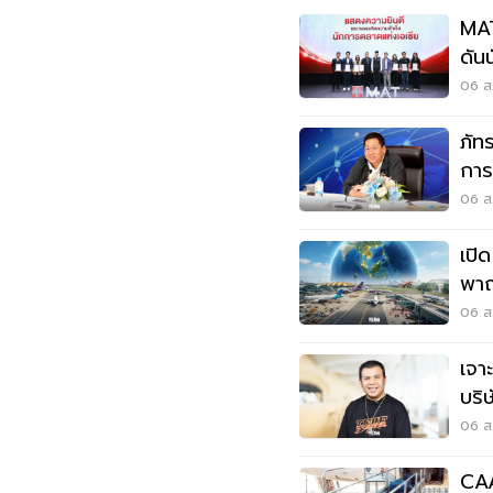
MAT
ดัน
06 ส.
ภัท
การ
อาก
06 ส.
เปิ
พาณ
เวี
06 ส.
เจา
บริ
06 ส.
CAA