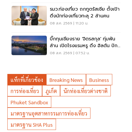
รมว.ท่องเที่ยว ถกทูตรัสเซีย ตั้งเป้า
ดึงนักท่องเที่ยวทะลุ 2 ล้านคน
08 ส.ค. 2569 | 11:20 น.
บิ๊กทุนเชียงราย 'จิตรสกุล' ทุ่มพัน
ล้าน เปิดโรงแรมหรู ดึง ฮิลตัน ปัก
หมุดแบรนด์ใหม่
08 ส.ค. 2569 | 07:52 น.
แท็กที่เกี่ยวข้อง
Breaking News
Business
การท่องเที่ยว
ภูเก็ต
นักท่องเที่ยวต่างชาติ
Phuket Sandbox
มาตรฐานอุตสาหกรรมการท่องเที่ยว
มาตรฐาน SHA Plus