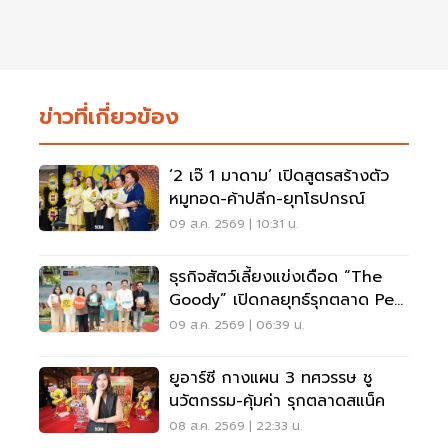
ข่าวที่เกี่ยวข้อง
‘2 เจ๊ 1 มาดาม’ เปิดสูตรสร้างตัว
หมูทอด-ค้าปลีก-ยุทโธปกรณ์
09 ส.ค. 2569 | 10:31 น.
ธุรกิจสัตว์เลี้ยงแข่งเดือด “The
Goody” เปิดกลยุทธ์รุกตลาด Pet
Humanization
09 ส.ค. 2569 | 06:39 น.
ยูอาร์ซี กางแผน 3 ทศวรรษ ชู
นวัตกรรม-คุ้มค่า รุกตลาดสแน็ค
08 ส.ค. 2569 | 22:33 น.