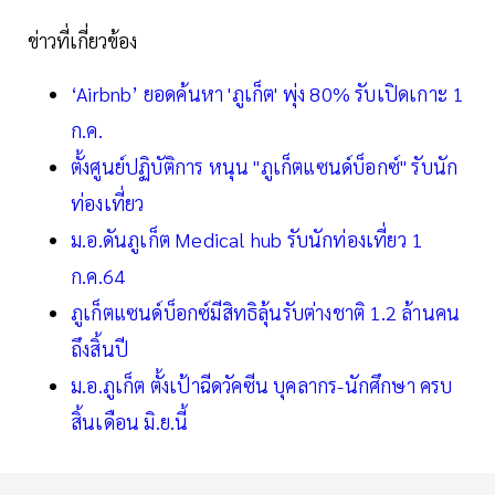
ข่าวที่เกี่ยวข้อง
‘Airbnb’ ยอดค้นหา 'ภูเก็ต' พุ่ง 80% รับเปิดเกาะ 1
ก.ค.
ตั้งศูนย์ปฏิบัติการ หนุน "ภูเก็ตแซนด์บ็อกซ์" รับนัก
ท่องเที่ยว
ม.อ.ดันภูเก็ต Medical hub รับนักท่องเที่ยว 1
ก.ค.64
ภูเก็ตแซนด์บ็อกซ์มีสิทธิลุ้นรับต่างชาติ 1.2 ล้านคน
ถึงสิ้นปี
ม.อ.ภูเก็ต ตั้งเป้าฉีดวัคซีน บุคลากร-นักศึกษา ครบ
สิ้นเดือน มิ.ย.นี้