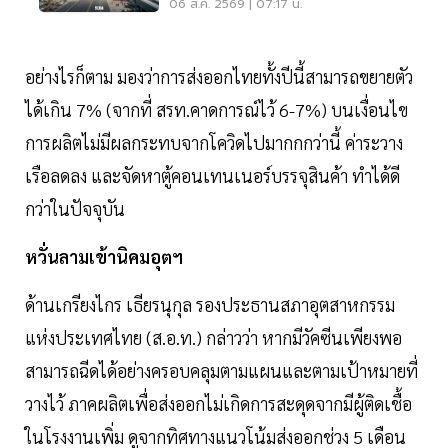
เวียดนามแซงไทยแล้ว
06 ส.ค. 2569 | 07:17 น.
อย่างไรก็ตาม มองว่าการส่งออกไทยทั้งปีนี้สามารถขยายตัว
ได้เกิน 7% (จากที่ สรท.คาดการณ์ไว้ 6-7%) บนเงื่อนไข
การผลิตไม่มีผลกระทบจากโควิดไปมากกกว่านี้ ค่าระวาง
เรือลดลง และจัดหาตู้คอนเทนเนอร์บรรจุสินค้า ทำได้ดี
กว่าในปัจจุบัน
หวั่นลามเข้านิคมอุตฯ
ด้านเกรียงไกร เธียรนุกุล รองประธานสภาอุตสาหกรรม
แห่งประเทศไทย (ส.อ.ท.) กล่าวว่า หากมีวัคซีนเพียงพอ
สามารถฉีดได้อย่างครอบคลุมตามแผนและตามเป้าหมายที่
วางไว้ ภาคผลิตเพื่อส่งออกไม่เกิดการสะดุดจากมีผู้ติดเชื้อ
ในโรงงานเพิ่ม ดูจากทิศทางแนวโน้มส่งออกช่วง 5 เดือน