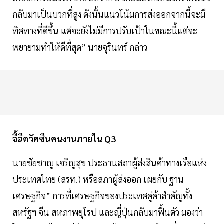
กลับมาเป็นบวกที่สูง ดังนั้นแนวโน้มการส่งออกจากนี้จะมี
ทิศทางที่ดีขึ้น แต่จะยังไม่มีการปรับเป้าในขณะนี้แต่จะ
พยายามทำให้ดีที่สุด” นายจุรินทร์ กล่าว
จี้ฉีดวัคซีนคนงานภายใน Q3
นายชัยชาญ เจริญสุข ประธานสภาผู้ส่งสินค้าทางเรือแห่ง
ประเทศไทย (สรท.) หรือสภาผู้ส่งออก เผยกับ ฐาน
เศรษฐกิจ” การที่เศรษฐกิจของประเทศคู่ค้าสำคัญทั้ง
สหรัฐฯ จีน สหภาพยุโรป และญี่ปุ่นกลับมาฟื้นตัว มองว่า