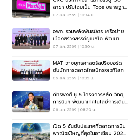
CRC ประกาศซื้อ 'แม็กซ์แวลู' 30
สาขา ปรับโฉมเป็น Tops ขยายฐาน
ลูกค้าเพิ่ม 9 แสนราย
07 ส.ค. 2569 | 10:34 น.
อพท. รวมพลังพันธมิตร เครือข่าย
เมืองสร้างสรรค์ยูเนสโก พัฒนา
เมืองอย่างยั่งยืน
07 ส.ค. 2569 | 10:30 น.
MAT วางยุทธศาสตร์สปริงบอร์ด
ดันนักการตลาดไทยปักธงเวทีโลก
06 ส.ค. 2569 | 10:35 น.
ภัทรพงศ์ ชู 6 โครงการหลัก วิทยุ
การบินฯ พัฒนาเทคโนโลยีการเดิน
อากาศ การบินยุคใหม่
06 ส.ค. 2569 | 08:20 น.
เปิด 5 อันดับประเทศที่ตลาดการบิน
พาณิชย์ใหญ่ที่สุดในอาเซียน 2026