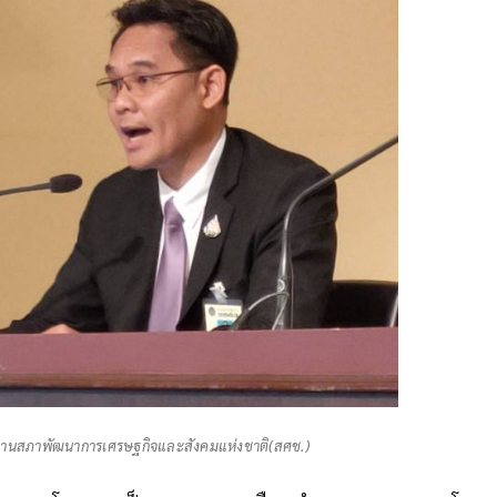
กงานสภาพัฒนาการเศรษฐกิจและสังคมแห่งชาติ(สศช.)