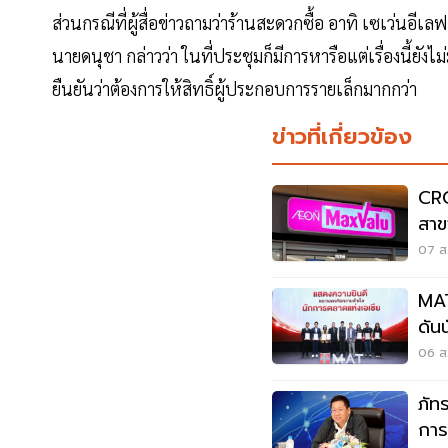
ส่วนกรณีที่ผู้สื่อข่าวถามว่าร้านสะดวกซื้อ อาทิ เซเว่นอีเ
นายดนุชา กล่าวว่า ในที่ประชุมก็มีการหารือแต่เรื่องนี้ยังไ
ยืนยันว่าต้องการให้สิทธิ์ผู้ประกอบการรายเล็กมากกว่า
ข่าวที่เกี่ยวข้อง
CRC
สาข
ลูก
07 ส.
MAT
ดัน
06 ส.
ภัท
การ