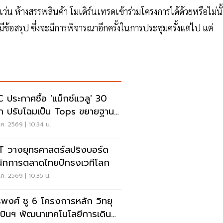
ลฟเว่น ห้างสรรพสินค้า โมเดิร์นเทรดเข้าร่วมโครงการได้ด้วยหรือไม่นั
ม่มีข้อสรุป ซึ่งจะมีการพิจารณาอีกครั้งในการประชุมครั้งแต่ไป แต่
 ประกาศซื้อ 'แม็กซ์แวลู' 30
า ปรับโฉมเป็น Tops ขยายฐาน
ค้าเพิ่ม 9 แสนราย
ค. 2569 | 10:34 น.
 วางยุทธศาสตร์สปริงบอร์ด
นักการตลาดไทยปักธงเวทีโลก
ค. 2569 | 10:35 น.
รพงศ์ ชู 6 โครงการหลัก วิทยุ
บินฯ พัฒนาเทคโนโลยีการเดิน