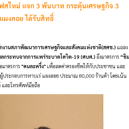
เฟสใหม่ แจก 3 พันบาท กระตุ้นเศรษฐกิจ 3
ผงลอย ได้รับสิทธิ์
นักงานสภาพัฒนาการเศรษฐกิจและสังคมแห่งชาติ(สศช.)
แถลง
รับผลกระทบจากการแพร่ระบาดโควิด-19 (ศบศ.)
ถึงมาตรการ
“ชิ
ื่อมาตรการ
"คนละครึ่ง"
เพื่อลดค่าครองชีพให้กับประชาชน และ
งผู้ประกอบการหาบเร่ แผงลอย ประมาณ 80,000 ร้านค้า โดยเน้น
ล์ และโทรศัพท์มือถือ