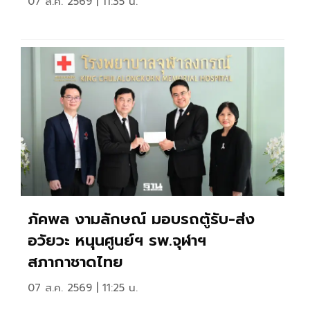
07 ส.ค. 2569 | 11:35 น.
ภัคพล งามลักษณ์ มอบรถตู้รับ-ส่ง
อวัยวะ หนุนศูนย์ฯ รพ.จุฬาฯ
สภากาชาดไทย
07 ส.ค. 2569 | 11:25 น.