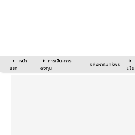
หน้า
การเงิน-การ
อสังหาริมทรัพย์
แรก
ลงทุน
นโย