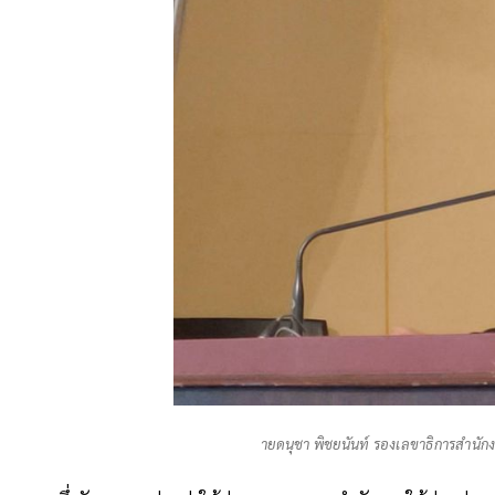
ายดนุชา พิชยนันท์ รองเลขาธิการสำนั