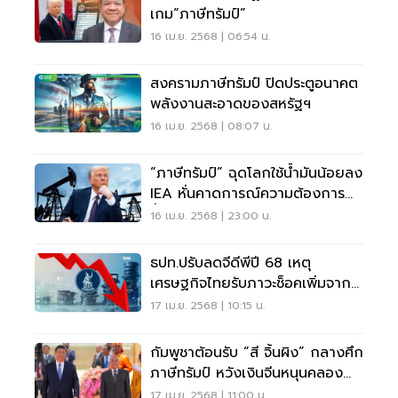
เกม“ภาษีทรัมป์”
16 เม.ย. 2568 | 06:54 น.
สงครามภาษีทรัมป์ ปิดประตูอนาคต
พลังงานสะอาดของสหรัฐฯ
16 เม.ย. 2568 | 08:07 น.
“ภาษีทรัมป์” ฉุดโลกใช้น้ำมันน้อยลง
IEA หั่นคาดการณ์ความต้องการ
น้ำมันลดฮวบ
16 เม.ย. 2568 | 23:00 น.
ธปท.ปรับลดจีดีพีปี 68 เหตุ
เศรษฐกิจไทยรับภาวะช็อคเพิ่มจาก
ภาษีทรัมป์
17 เม.ย. 2568 | 10:15 น.
กัมพูชาต้อนรับ “สี จิ้นผิง” กลางศึก
ภาษีทรัมป์ หวังเงินจีนหนุนคลอง
หมื่นล้าน
17 เม.ย. 2568 | 11:00 น.