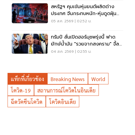
สหรัฐฯ คุมเข้มหุ่นยนต์ผลิตต่าง
ประเทศ จีนกระทบหนัก-หุ่นดูดฝุ่น
โดนด้วย
05 ส.ค. 2569 | 02:52 น.
ทรัมป์ ลั่นเปิดฮอร์มุซพรุ่งนี้ ฟาด
ยักษ์น้ำมัน "รวยจากสงคราม" จี้ลด
ราคาด่วน
04 ส.ค. 2569 | 02:55 น.
แท็กที่เกี่ยวข้อง
Breaking News
World
โควิด-19
สถานการณ์โควิดในอินเดีย
ฉีดวัคซีนโควิด
โควิดอินเดีย