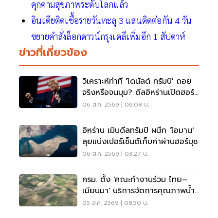
คุกคามสุขภาพระดับโลกแล้ว
อินเดียติดเชื้อรายวันทะลุ 3 แสนติดต่อกัน 4 วัน
ขยายคำสั่งล็อกดาวน์กรุงเดลีเพิ่มอีก 1 สัปดาห์
ข่าวที่เกี่ยวข้อง
วิเคราะห์ท่าที 'โดนัลด์ ทรัมป์' ถอย
จริงหรือจนมุม? ดีลอิหร่านเปิดฮอร์
มุซ
06 ส.ค. 2569 | 06:08 น.
อิหร่าน เมินดีลทรัมป์ ผนึก 'โอมาน'
ลุยแบ่งเปอร์เซ็นต์เก็บค่าผ่านฮอร์มุซ
06 ส.ค. 2569 | 03:27 น.
ครม. ตั้ง 'คณะทำงานร่วม ไทย–
เมียนมา' บริการจัดการคุณภาพน้ำ
ข้ามแดน
05 ส.ค. 2569 | 08:50 น.