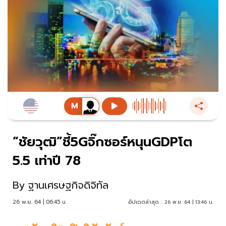
“ชัยวุฒิ”ชี้5Gจิ๊กซอร์หนุนGDPโต
5.5 เท่าปี 78
By
ฐานเศรษฐกิจดิจิทัล
26 พ.ย. 64 | 06:45 น.
อัปเดตล่าสุด :
26 พ.ย. 64 | 13:46 น.