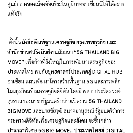
ศูนย์กลางของเมืองอัจฉริยะในภูมิภาคอาเซียนนี้ให้ได้อย่าง
แท้จริง
ทั้งนี้
หนังสือพิมพ์ฐานเศรษฐกิจ กรุงเทพธุรกิจ และ
สำนักข่าวสปริงนิวส์
งานสัมมนา
“5G THAILAND BIG
MOVE”
เพื่อก้าวที่ยิ่งใหญ่ในการพัฒนาเศรษฐกิจของ
ประเทศไทย พบกับยุทธศาสตร์ประเทศสู่ DIGITAL HUB
อาเซียน แผนพัฒนาโครงสร้างพื้นฐาน
5G
และการพลิก
โฉมธุรกิจสร้างเศรษฐกิจดิจิทัล โดยมี พล.อ.ประวิตร วงษ์
สุวรรณ รองนายกรัฐมนตรี กล่าวเปิดงาน
5G THAILAND
BIG MOVE
และนายชัยวุฒิ ธนาคมานุสรณ์ รัฐมนตรีว่าการ
กระทรวงดิจิทัลเพื่อเศรษฐกิจและสังคม จะขึ้นกล่าว
ปาฐกถาพิเศษ
5G BIG MOVE.. ประเทศไทยสู่ DIGITAL