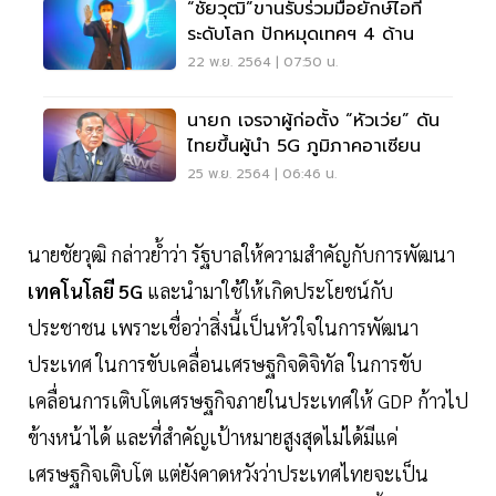
“ชัยวุฒิ”ขานรับร่วมมือยักษ์ไอที
ระดับโลก ปักหมุดเทคฯ 4 ด้าน
22 พ.ย. 2564 | 07:50 น.
นายก เจรจาผู้ก่อตั้ง “หัวเว่ย” ดัน
ไทยขึ้นผู้นำ 5G ภูมิภาคอาเซียน
25 พ.ย. 2564 | 06:46 น.
นายชัยวุฒิ กล่าวย้ำว่า รัฐบาลให้ความสำคัญกับการพัฒนา
เทคโนโลยี 5G
และนำมาใช้ให้เกิดประโยชน์กับ
ประชาชน เพราะเชื่อว่าสิ่งนี้เป็นหัวใจในการพัฒนา
ประเทศ ในการขับเคลื่อนเศรษฐกิจดิจิทัล ในการขับ
เคลื่อนการเติบโตเศรษฐกิจภายในประเทศให้ GDP ก้าวไป
ข้างหน้าได้ และที่สำคัญเป้าหมายสูงสุดไม่ได้มีแค่
เศรษฐกิจเติบโต แต่ยังคาดหวังว่าประเทศไทยจะเป็น