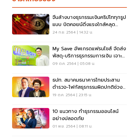
จีนล้างบางธุรกรรมเงินคริปโททุกรูป
แบบ บิตคอยน์ดิ่งแรงใกล้หลุด
41,000 ดอลล์
24 ก.ย. 2564 | 14:32 น.
My Save อัพเกรดแฟรนไชส์ จัดส่ง
พัสดุ-บริการธุรกรรมการเงิน เจาะ
ตลาดชุมชน
09 ต.ค. 2564 | 05:08 น.
ธปท. สมาคมธนาคารไทยประสาน
ตำรวจ-โฟกัสธุรกรรมผิดปกติช่วง
4วัน
19 ต.ค. 2564 | 23:15 น.
10 แนวทาง ทำธุรกรรมออนไลน์
อย่างปลอดภัย
01 พ.ย. 2564 | 08:11 น.