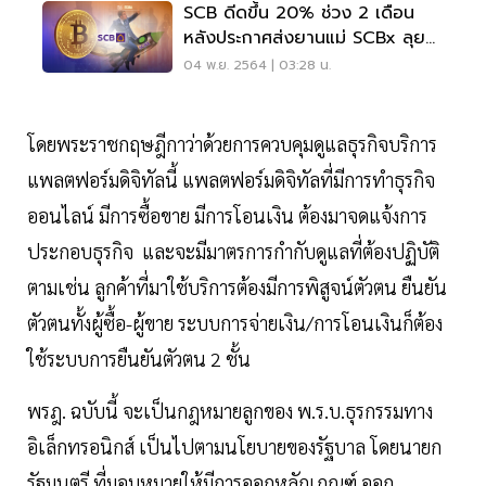
SCB ดีดขึ้น 20% ช่วง 2 เดือน
หลังประกาศส่งยานแม่ SCBx ลุย
ดิจิทัล
04 พ.ย. 2564 | 03:28 น.
โดยพระราชกฤษฎีกาว่าด้วยการควบคุมดูแลธุรกิจบริการ
แพลตฟอร์มดิจิทัลนี้ แพลตฟอร์มดิจิทัลที่มีการทำธุรกิจ
ออนไลน์ มีการซื้อขาย มีการโอนเงิน ต้องมาจดแจ้งการ
ประกอบธุรกิจ และจะมีมาตรการกำกับดูแลที่ต้องปฏิบัติ
ตามเช่น ลูกค้าที่มาใช้บริการต้องมีการพิสูจน์ตัวตน ยืนยัน
ตัวตนทั้งผู้ซื้อ-ผู้ขาย ระบบการจ่ายเงิน/การโอนเงินก็ต้อง
ใช้ระบบการยืนยันตัวตน 2 ชั้น
พรฎ. ฉบับนี้ จะเป็นกฎหมายลูกของ พ.ร.บ.ธุรกรรมทาง
อิเล็กทรอนิกส์ เป็นไปตามนโยบายของรัฐบาล โดยนายก
รัฐมนตรี ที่มอบหมายให้มีการออกหลักเกณฑ์ ออก