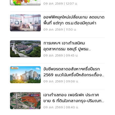
ประชาชนแก้ไขอะไรได้บ้าง
09 ส.ค. 2569 | 12:07 น.
ออฟฟิศยุคใหม่เปลี่ยนเกม ลดขนาด
พื้นที่ แต่ทุก ตร.ม.ต้องมีคุณค่า
09 ส.ค. 2569 | 11:50 น.
การเคหะฯ เจาะทำเลนิคม
อุตสาหกรรม ชลบุรี ปูพรม
46โครงการที่อยู่อาศัยรับEECบูม
09 ส.ค. 2569 | 09:45 น.
จับชีพจรตลาดอสังหาฯครึ่งปีแรก
2569 แนวโน้มครึ่งปีหลังกระเตื้อง
หรือทรุด
09 ส.ค. 2569 | 09:06 น.
เจาะทำเลทอง เพอร์เฟค ประกาศ
ขาย 6 ที่ดินใจกลางกรุง-ปริมณฑล
160 ไร่ 5,370ล้าน
09 ส.ค. 2569 | 08:40 น.