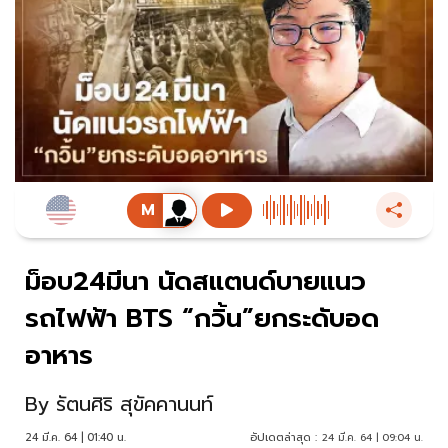
ม็อบ24มีนา นัดสแตนด์บายแนว
รถไฟฟ้า BTS “กวิ้น”ยกระดับอด
อาหาร
By
รัตนศิริ สุขัคคานนท์
24 มี.ค. 64 | 01:40 น.
อัปเดตล่าสุด :
24 มี.ค. 64 | 09:04 น.