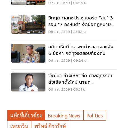
สรรหาโต้ข้อวินิจฉัย
07 ส.ค. 2569 | 04:36 น.
วิกฤต กสทช.ประชุมบอร์ด "ล่ม" 3
รอบ "7 อรหันต์" งัดข้อกฏหมาย
ไม่มีใครยอมใคร
06 ส.ค. 2569 | 23:52 น.
อดีตอธิบดี สถ.พบตำรวจ เจอแจ้ง
6 ข้อหา คดีทุจริตสอบท้องถิ่น
06 ส.ค. 2569 | 09:24 น.
'วัฒนา ช่างเหลา'ซีด ศาลอุทธรณ์
สั่งเลือกตั้งใหม่ นายก
อบจ.ขอนแก่น
06 ส.ค. 2569 | 08:51 น.
แท็กที่เกี่ยวข้อง
Breaking News
Politics
เพนกวิน
พริษฐ์ ชิวารักษ์