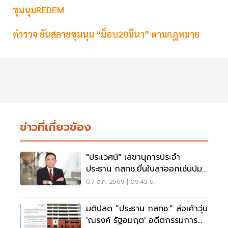
ชุมนุมREDEM
ตำรวจ ยันสลายชุมนุม “ม็อบ20มีนา” ตามกฎหมาย
ข่าวที่เกี่ยวข้อง
"ประเวศน์" เลขานุการประจำ
ประธาน กสทช.ยื่นใบลาออกเซ่นปม
คุณสมบัตินพ.สรณ
07 ส.ค. 2569 | 09:45 น.
มติปลด “ประธาน กสทช.” ส่อเค้าวุ่น
'ณรงค์ รัฐอมฤต' อดีตกรรมการ