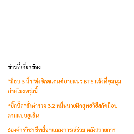
ข่าวที่เกี่ยวข้อง
“ม็อบ 3 นิ้ว”ส่งซิกสแตนด์บายแนว BTS แจ้งที่ชุมนุม
บ่ายโมงพรุ่งนี้
“บิ๊กปั๊ด”สั่งตำรวจ 3.2 หมื่นนายฝึกยุทธวิธีสกัดม็อบ
ตามแบบยูเอ็น
6องค์กรวิชาชีพสื่อฯแถลงการณ์ร่วม หลังสลายการ