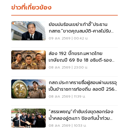
ข่าวที่เกี่ยวข้อง
ย้อนปมร้อนเขย่าเก้าอี้“ประธาน
กสทช.”ขาดคุณสมบัติ-ศาลไม่รับคำ
ฟ้อง
09 ส.ค. 2569 | 00:42 น.
ส่อง 192 บิ๊กขรก.มหาดไทย
เกษียณปี 69 ชิง 18 อธิบดี-รอง
ปลัด-ผู้ว่าฯ
08 ส.ค. 2569 | 23:00 น.
กสถ.ประกาศรายชื่อผู้สอบผ่านบรรจุ
เป็นข้าราชการท้องถิ่น ลอตปี 2568
ใหม่
08 ส.ค. 2569 | 11:39 น.
“สรรเพชญ”กำชับเร่งขุดลอกร่อง
น้ำคลองอู่ตะเภา ป้องกันน้ำท่วม
สงขลา
08 ส.ค. 2569 | 10:53 น.