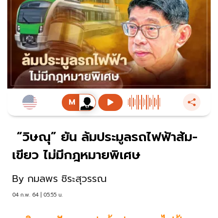
“วิษณุ” ยัน ล้มประมูลรถไฟฟ้าส้ม-
เขียว ไม่มีกฎหมายพิเศษ
By
กมลพร ชิระสุวรรณ
04 ก.พ. 64 | 05:55 น.