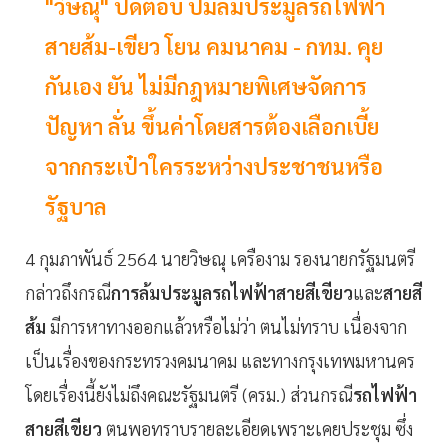
"วิษณุ" ปัดตอบ ปมล้มประมูลรถไฟฟ้า
สายส้ม-เขียว โยน คมนาคม - กทม. คุย
กันเอง ยัน ไม่มีกฎหมายพิเศษจัดการ
ปัญหา ลั่น ขึ้นค่าโดยสารต้องเลือกเบี้ย
จากกระเป๋าใครระหว่างประชาชนหรือ
รัฐบาล
4
กุมภาพันธ์
2564
นายวิษณุ เครืองาม รองนายกรัฐมนตรี
กล่าวถึงกรณี
การล้มประมูลรถไฟฟ้าสายสีเขียว
และ
สายสี
ส้ม
มีการหาทางออกแล้วหรือไม่ว่า ตนไม่ทราบ เนื่องจาก
เป็นเรื่องของกระทรวงคมนาคม และทางกรุงเทพมหานคร
โดยเรื่องนี้ยังไม่ถึงคณะรัฐมนตรี (ครม.) ส่วนกรณี
รถไฟฟ้า
สายสีเขียว
ตนพอทราบรายละเอียดเพราะเคยประชุม ซึ่ง