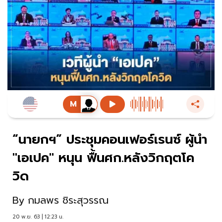
“นายกฯ” ประชุมคอนเฟอร์เรนซ์ ผู้นำ
"เอเปค" หนุน ฟื้นศก.หลังวิกฤตโค
วิด
By
กมลพร ชิระสุวรรณ
20 พ.ย. 63 | 12:23 น.