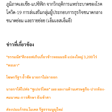
ภูมิภาคเอเชีย-แปซิฟิก จากวิกฤติการแพร่ระบาดของโรค
โควิด-19 การส่งเสริมกลุ่มผู้ประกอบการธุรกิจขนาดกลาง
ขนาดย่อม และรายย่อย (เอ็มเอสเอ็มอี)
ข่าวที่เกี่ยวข้อง
"ธรรมนัส"คิกออฟเก็บเกี่ยวข้าวหอมมะลิ แปลงใหญ่ 3,200 ไร่
"พะเยา"
โฆษกรัฐฯ ย้ำชัด นายกฯไม่ลาออก
นายกฯได้ไปต่อ "ซูเปอร์โพล" เผย ผลงานด้านเศรษฐกิจ-ปากท้อง-
คมนาคม-การศึกษา ยังเข้าตา
ส่องปมแก้รธน.โมเดล รัฐธรรมนูญใหม่