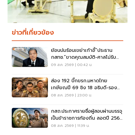
ข่าวที่เกี่ยวข้อง
ย้อนปมร้อนเขย่าเก้าอี้“ประธาน
กสทช.”ขาดคุณสมบัติ-ศาลไม่รับคำ
ฟ้อง
09 ส.ค. 2569 | 00:42 น.
ส่อง 192 บิ๊กขรก.มหาดไทย
เกษียณปี 69 ชิง 18 อธิบดี-รอง
ปลัด-ผู้ว่าฯ
08 ส.ค. 2569 | 23:00 น.
กสถ.ประกาศรายชื่อผู้สอบผ่านบรรจุ
เป็นข้าราชการท้องถิ่น ลอตปี 2568
ใหม่
08 ส.ค. 2569 | 11:39 น.