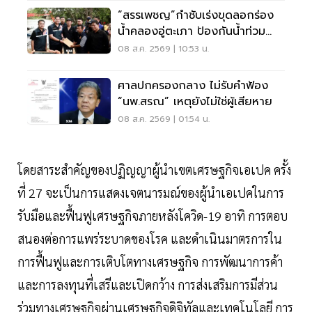
“สรรเพชญ”กำชับเร่งขุดลอกร่อง
น้ำคลองอู่ตะเภา ป้องกันน้ำท่วม
สงขลา
08 ส.ค. 2569 | 10:53 น.
ศาลปกครองกลาง ไม่รับคำฟ้อง
“นพ.สรณ” เหตุยังไม่ใช่ผู้เสียหาย
08 ส.ค. 2569 | 01:54 น.
โดยสาระสำคัญของปฏิญญาผู้นำเขตเศรษฐกิจเอเปค ครั้ง
ที่ 27 จะเป็นการแสดงเจตนารมณ์ของผู้นำเอเปคในการ
รับมือและฟื้นฟูเศรษฐกิจภายหลังโควิด-19 อาทิ การตอบ
สนองต่อการแพร่ระบาดของโรค และดำเนินมาตรการใน
การฟื้นฟูและการเติบโตทางเศรษฐกิจ การพัฒนาการค้า
และการลงทุนที่เสรีและเปิดกว้าง การส่งเสริมการมีส่วน
ร่วมทางเศรษฐกิจผ่านเศรษฐกิจดิจิทัลและเทคโนโลยี การ