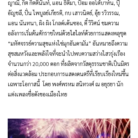
ญาณี, กิต กิตตินันท์, แอน ธิติมา, ป้อม ออโต้บาห์น, ปุ๊
อัญชลี, ปั่น ไพบูลย์เกียรติ, กบ เสาวนิตย์, อุ้ย รวิวรรณ,
แอน นันทนา, ผิง ผิง โกลด์เด้นซอง, ตี๋ วิวิศน์ ชมความ
อลังการเริ่มต้นศักราชใหม่ด้วยไฮไลท์ด้วยการแสดงพลุชุด
“มหัศจรรย์ความสุขแห่งไข่มุกอันดามัน” อันหมายถึงความ
สุขสมหวังและพลังใจที่จะนำไปพบความสว่างไสวรุ่งเรือง
จำนวนกว่า 20,000 ดอก ที่ผลิตจากวัสดุธรรมชาติเป็นมิตร
ต่อสิ่งแวดล้อม ประกอบการแสดงดนตรีที่เรียบเรียงใหม่ขึ้น
เฉพาะโอกาสนี้ โดย พงศ์พรหม สนิทวงศ์ ณ อยุธยา นัก
แต่งเพลงชื่อดังของเมืองไทย