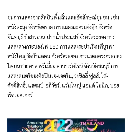
ชมการแสดงจากศิลปินพื้นถิ่นและอัตลักษณ์ชุมชน เช่น
หนังตะลุง จังหวัดตราด การแสดงละครเท่งตุ๊ก จังหวัด
จันทบุรี รำสาวอวน ปากน้ำประแสร์ จังหวัดระยอง การ
แสดงควงกระบองไฟ LED การแสดงระบำเริงนทีบูรพา
หนังใหญ่วัดบ้านดอน จังหวัดระยอง การแสดงควงกระบอง
ไฟบนชายหาด พรีเมี่ยม คาบาเร่ต์โชว์ จังหวัดชลบุรี การ
แสดงดนตรีของศิลปินเจ-เจตริน, วงซิลลี่ ฟูลส์, โต๋-
ศักดิ์สิทธิ์, แสตมป์-อภิวัชร์, แว่นใหญ่ แอนด์ โมนิก, บอย
พีซเมคเกอร์