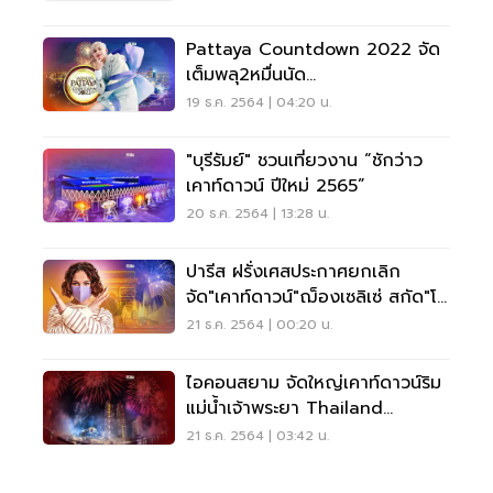
Pattaya Countdown 2022 จัด
เต็มพลุ2หมื่นนัด
คอนเสิร์ตBamBam ก็อตเซเวนร่วม
19 ธ.ค. 2564 | 04:20 น.
แจม
"บุรีรัมย์" ชวนเที่ยวงาน “ชักว่าว
เคาท์ดาวน์ ปีใหม่ 2565”
20 ธ.ค. 2564 | 13:28 น.
ปารีส ฝรั่งเศสประกาศยกเลิก
จัด"เคาท์ดาวน์"ฌ็องเซลิเซ่ สกัด"โอ
มิครอน"
21 ธ.ค. 2564 | 00:20 น.
ไอคอนสยาม จัดใหญ่เคาท์ดาวน์ริม
แม่น้ำเจ้าพระยา Thailand
Countdown 2022
21 ธ.ค. 2564 | 03:42 น.