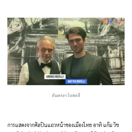
อันเดรอา โบเชลลี
การแสดงจากศิลปินแถวหน้าของเมืองไทย อาทิ แก้ม วิช