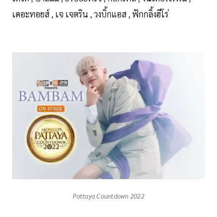
เดอะทอยส์ , เจ เจตริน , วงบิ้กแอส , ฟักกลิ้งฮีโร่
Pattaya Countdown 2022