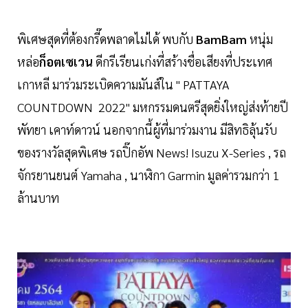
พิเศษสุดที่ต้องกรี๊ดพลาดไม่ได้ พบกับ
BamBam
หนุ่ม
หล่อ
ก็อตเซเวน
ดีกรีเรียนเก่งที่สร้างชื่อเสียงที่ประเทศ
เกาหลี มาร่วมระเบิดความมันส์ใน " PATTAYA
COUNTDOWN 2022" มหกรรมดนตรีสุดยิ่งใหญ่ส่งท้ายปี
พัทยา เคาท์ดาวน์ นอกจากนี้ผู้ที่มาร่วมงาน มีสิทธิลุ้นรับ
ของรางวัลสุดพิเศษ รถปิ๊กอัพ News! Isuzu X-Series , รถ
จักรยานยนต์ Yamaha , นาฬิกา Garmin มูลค่ารวมกว่า 1
ล้านบาท