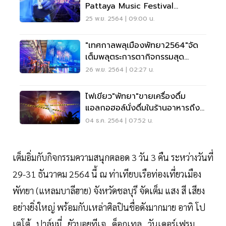
Pattaya Music Festival
2021ตรวจเชื้อโควิดด่วน
25 พ.ย. 2564 | 09:00 น.
"เทศกาลพลุเมืองพัทยา2564"จัด
เต็มพลุตระการตากิจกรรมสุด
ปัง26-27พ.ย.นี้
26 พ.ย. 2564 | 02:27 น.
ไฟเขียว"พัทยา"ขายเครื่องดื่ม
แอลกอฮอล์นั่งดื่มในร้านอาหารถึง
5 ทุ่ม
04 ธ.ค. 2564 | 07:52 น.
เต็มอิ่มกับกิจกรรมความสนุกตลอด 3 วัน 3 คืน ระหว่างวันที่
29-31 ธันวาคม 2564 นี้ ณ ท่าเทียบเรือท่องเที่ยวเมือง
พัทยา (แหลมบาลีฮาย) จังหวัดชลบุรี จัดเต็ม แสง สี เสียง
อย่างยิ่งใหญ่ พร้อมกับเหล่าศิลปินชื่อดังมากมาย อาทิ โป
เตโต้ , ปาล์มมี่ , ยัวบอยทีเจ , ค็อกเทล , วันเดอร์เฟรม ,