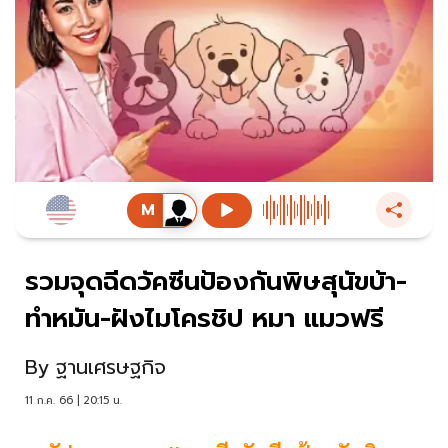
รวมจุดฉีดวัคซีนป้องกันพิษสุนัขบ้า-
ทำหมัน-ฝังไมโครชิป หมา แมวฟรี
By
ฐานเศรษฐกิจ
11 ก.ค. 66 | 20:15 น.