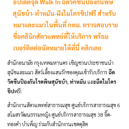
อัปเดตจุด Walk In ฉีดวัคซีนป้องกันพิษ
สุนัขบ้า-ทำหมัน-ฝังไมโครชิปฟรี สำหรับ
หมาและแมวในพื้นที่ กทม. ตรวจสอบราย
ชื่อคลินิกสัตวแพทย์ที่ให้บริการ พร้อม
เบอร์ติดต่อนัดหมายได้ที่นี่ คลิกเลย
สำนักอนามัย กรุงเทพมหานคร เชิญชวนประชาชนนำ
สุนัขและแมว สัตว์เลี้ยงแสนรักของคุณเข้ารับบริการ
ฉีด
วัคซีนป้องกันโรคพิษสุนัขบ้า
,
ทำหมัน
แล
ะฉีดไมโคร
ชิป
ฟรี!
สำนักงานสัตวแพทย์สาธารณสุข ศูนย์บริการสาธารณสุข 6
สโมสรวัฒนธรรมหญิง ศูนย์บริการสาธารณสุข 38 จิ๊ด-
ทองคำ บำเพ็ญ ร่วมกับสำนักงานเขตดุสิต