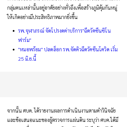
กลุ่มคนเหล่านั้นอยู่อาศัยอย่างทั่วถึงเพื่อสร้างภูมิคุ้มกันหมู่
ให้เกิดอย่างมีประสิทธิภาพมากยิ่งขึ้น
รพ.จุฬาภรณ์ จัดโปรงดค่าบริการ"ฉีดวัคซีนซิโน
ฟาร์ม"
"หมอพร้อม" ปลดล็อก รพ.จัดคิวฉีดวัคซีนโควิด เริ่ม
25 มิ.ย.นี้
จากนั้น ศบค. ได้รายงานผลการดำเนินงานตามคำวินิจฉัย
และข้อเสนอแนะของผู้ตรวจการแผ่นดิน ระบุว่า ศบค.ได้มี