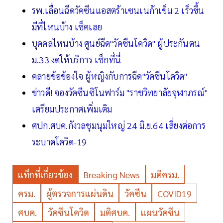
รพ.เลื่อนฉีดวัคซีนแอสตร้าเซนเนก้าเข็ม 2 เร็วขึ้น
มีที่ไหนบ้าง เช็คเลย
บุคคลไหนบ้าง ศูนย์ฉีด"วัคซีนโควิด" ผู้ประกันตน
ม.33 งดให้บริการ เช็กที่นี่
คลายข้อข้องใจ ผู้หญิงกับการฉีด"วัคซีนโควิด"
ข่าวดี! จองวัคซีนซิโนฟาร์ม "ราชวิทยาลัยจุฬาภรณ์"
เตรียมประกาศเพิ่มเติม
ศปก.ศบค.กังวลชุมนุมใหญ่ 24 มิ.ย.64 เสี่ยงต่อการ
ระบาดโควิด-19
แท็กที่เกี่ยวข้อง
Breaking News
มติครม.
ครม.
ผู้ตรวจการแผ่นดิน
วัคซีน
COVID19
ศบค.
วัคซีนโควิด
มติศบค.
แผนวัคซีน