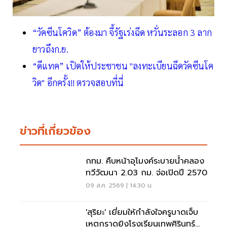
“วัคซีนโควิด” ต้องมา จี้รัฐเร่งฉีด หวั่นระลอก 3 ลาก
ยาวถึงก.ย.
“ดีแทค” เปิดให้ประชาชน "ลงทะเบียนฉีดวัคซีนโค
วิด" อีกครั้ง!! ตรวจสอบที่นี่
ข่าวที่เกี่ยวข้อง
กทม. คืบหน้าอุโมงค์ระบายน้ำคลอง
ทวีวัฒนา 2.03 กม. จ่อเปิดปี 2570
09 ส.ค. 2569 | 14:30 น.
'สุริยะ' เยี่ยมให้กำลังใจครูบาดเจ็บ
เหตุกราดยิงโรงเรียนเทพศิรินทร์