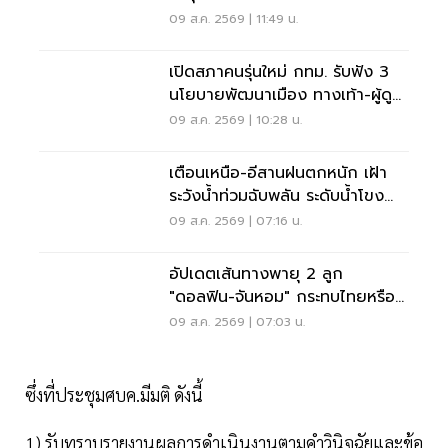
นนทบุรี
09 ส.ค. 2569 | 11:49 น.
เปิดสภาคนรุ่นใหม่ กทม. รับฟัง 3
นโยบายพัฒนาเมือง ทางเท้า-ผู้ดู
แลออทิสติก-จักรยาน
09 ส.ค. 2569 | 10:28 น.
เตือนเหนือ-อีสานฝนตกหนัก เฝ้า
ระวังน้ำท่วมฉับพลัน ระดับน้ำโขง
เพิ่มสูง
09 ส.ค. 2569 | 07:16 น.
อัปเดตเส้นทางพายุ 2 ลูก
"ดอลฟิน-จันหอม" กระทบไทยหรือ
ไม่ เช็กเลย
09 ส.ค. 2569 | 07:03 น.
ซึ่งที่ประชุมศบค.มีมติ ดังนี้
1) รับทราบรายงานผลการดำเนินงานตามคำวินิจฉัยและข้อ