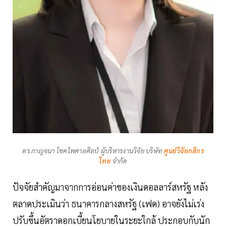
ดร.กาญจนา โชคไพศาลศิลป์ ผู้บริหารงานวิจัย บริษัท
ศูนย์วิจัยกสิกร
ไทย
จำกัด
ปัจจัยสำคัญมาจากการอ่อนค่าของเงินดอลลาร์สหรัฐ หลัง
ตลาดประเมินว่า ธนาคารกลางสหรัฐ (เฟด) อาจยังไม่เร่ง
ปรับขึ้นอัตราดอกเบี้ยนโยบายในระยะใกล้ ประกอบกับนัก