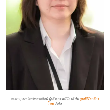
ดร.กาญจนา โชคไพศาลศิลป์ ผู้บริหารงานวิจัย บริษัท
ศูนย์วิจัยกสิกร
ไทย
จำกัด