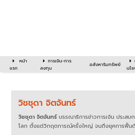
หน้า
การเงิน-การ
อสังหาริมทรัพย์
แรก
ลงทุน
นโย
ข่าวBylines
รวม
วิชชุดา จิตจันทร์
ข่าว
วิชชุดา จิตจันทร์
บรรณาธิการข่าวการเงิน ประสบก
ที่
โลก ตั้งแต่วิกฤตการณ์ครั้งใหญ่ จนถึงยุคการฟื้นตัวท