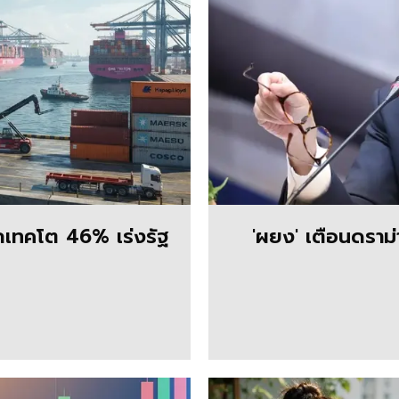
อกเทคโต 46% เร่งรัฐ
'ผยง' เตือนดราม่า