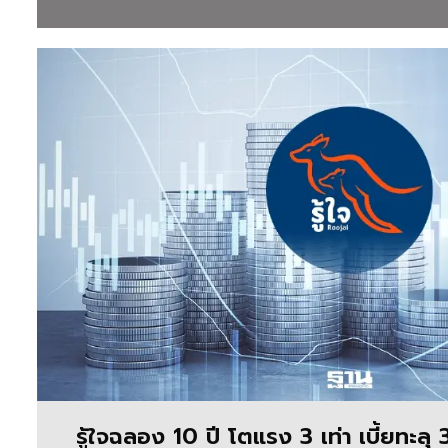
วัน
นี้
ข่าว
วิชชุดา
จิต
จันทร์
ที่
น่า
สนใจ
ข่าว
วิชชุดา
จิต
จันทร์
รู้ใจฉลอง 10 ปี โตแรง 3 เท่า เบี้ยทะลุ 