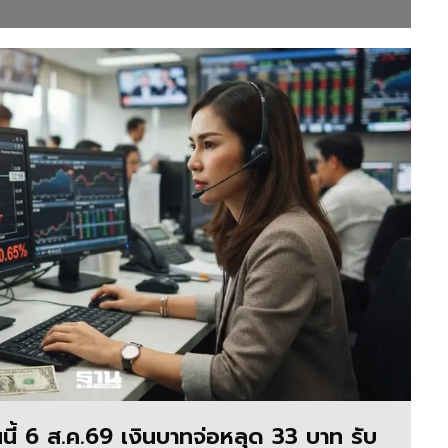
นี้ 6 ส.ค.69 เงินบาทจ่อหลุด 33 บาท รับ