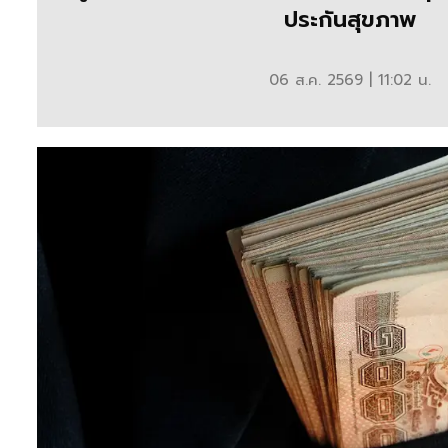
ประกันสุขภาพ
ล่าสุด
จาก
06 ส.ค. 2569 | 11:02 น.
ทุก
ประเทศ
ทั่ว
โลก
โดย
ฐาน
เศรษฐกิจ