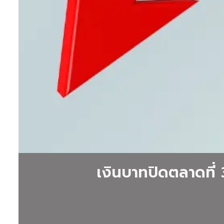
ข่าว
ที่
เกี่ยวข้อง
กับ
Bylines
วิชชุดา
จิต
จันทร์
ข่าว
เงินบาทปิดตลาดที่
วิชชุดา
จิต
จันทร์