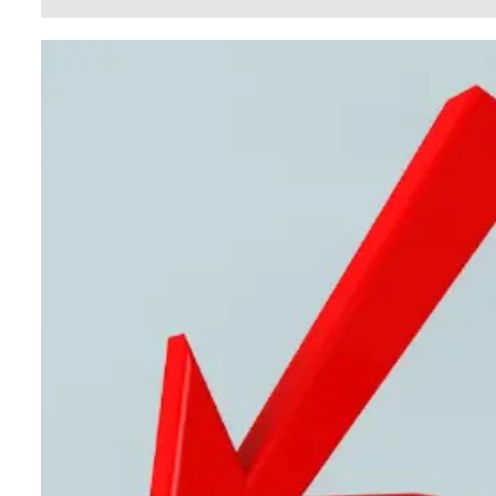
เกี่ยวข้อง
กับ
วิชชุดา
จิต
จันทร์
โดย
ฐาน
เศรษฐกิจ
รวม
ข่าวBylines