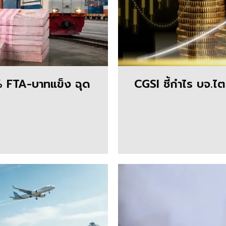
7% FTA-บาทแข็ง ฉุด
CGSI ชี้กำไร บจ.ไตรมา