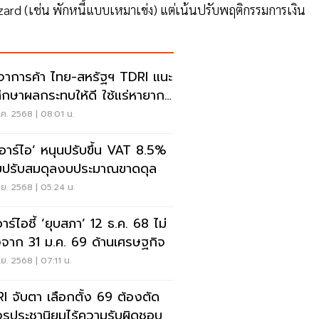
ard (เช่น พักหนี้แบบเหมาเข่ง) แต่เน้นปรับพฤติกรรมการเงิน
จาการค้า ไทย-สหรัฐฯ TDRI แนะ
ศึกษาผลกระทบให้ดี ใช้แร่หายาก
นจุดแข็งต่อรอง
ค. 2568 | 08:01 น.
ดีอาร์ไอ’ หนุนปรับขึ้น VAT 8.5%
ยปรับสมดุลงบประมาณขาดดุล
ย. 2568 | 05:24 น.
อาร์ไอชี้ ‘ยุบสภา’ 12 ธ.ค. 68 ไม่
งจาก 31 ม.ค. 69 ด้านเศรษฐกิจ
ย. 2568 | 07:11 น.
I จับตา เลือกตั้ง 69 ต้องตัด
รประชานิยมไร้ความรับผิดชอบ