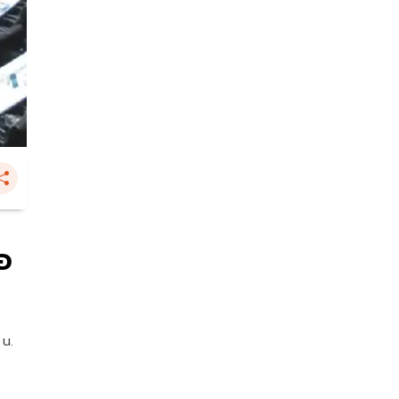
อ
 น.