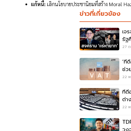
แก้หนี้:
เลิกนโยบายประชานิยมที่สร้าง Moral Haz
ข่าวที่เกี่ยวข้อง
เจร
รัฐ
เป็
27 ต.
‘ที
ช่ว
22 พ.
ทีดี
ต่า
22 พ.
TDR
วงจ