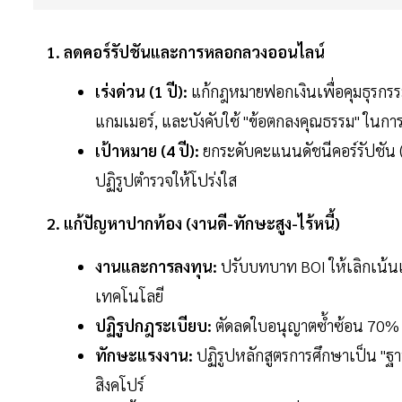
1. ลดคอร์รัปชันและการหลอกลวงออนไลน์
เร่งด่วน (1 ปี):
แก้กฎหมายฟอกเงินเพื่อคุมธุรกรร
แกมเมอร์, และบังคับใช้ "ข้อตกลงคุณธรรม" ในการจ
เป้าหมาย (4 ปี):
ยกระดับคะแนนดัชนีคอร์รัปชัน 
ปฏิรูปตำรวจให้โปร่งใส
2. แก้ปัญหาปากท้อง (งานดี-ทักษะสูง-ไร้หนี้)
งานและการลงทุน:
ปรับบทบาท BOI ให้เลิกเน้นแค
เทคโนโลยี
ปฏิรูปกฎระเบียบ:
ตัดลดใบอนุญาตซ้ำซ้อน 70% 
ทักษะแรงงาน:
ปฏิรูปหลักสูตรการศึกษาเป็น "ฐ
สิงคโปร์