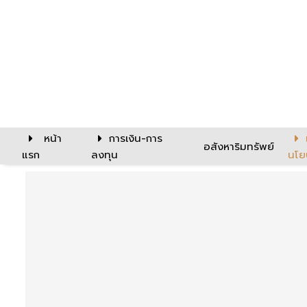
หน้า
การเงิน-การ
อสังหาริมทรัพย์
แรก
ลงทุน
นโย