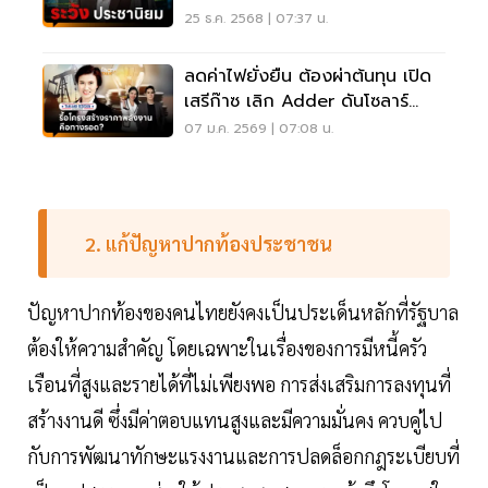
25 ธ.ค. 2568 | 07:37 น.
ลดค่าไฟยั่งยืน ต้องผ่าต้นทุน เปิด
เสรีก๊าซ เลิก Adder ดันโซลาร์
ประชาชน
07 ม.ค. 2569 | 07:08 น.
2. แก้ปัญหาปากท้องประชาชน
ปัญหาปากท้องของคนไทยยังคงเป็นประเด็นหลักที่รัฐบาล
ต้องให้ความสำคัญ โดยเฉพาะในเรื่องของการมีหนี้ครัว
เรือนที่สูงและรายได้ที่ไม่เพียงพอ การส่งเสริมการลงทุนที่
สร้างงานดี ซึ่งมีค่าตอบแทนสูงและมีความมั่นคง ควบคู่ไป
กับการพัฒนาทักษะแรงงานและการปลดล็อกกฎระเบียบที่