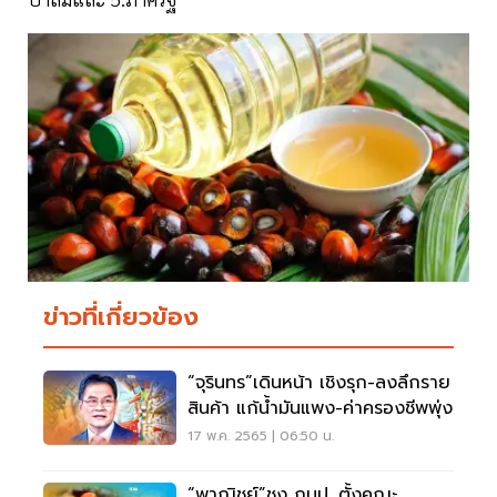
ข่าวที่เกี่ยวข้อง
“จุรินทร”เดินหน้า เชิงรุก-ลงลึกราย
สินค้า แก้น้ำมันแพง-ค่าครองชีพพุ่ง
17 พ.ค. 2565 | 06:50 น.
“พาณิชย์”ชง กนป. ตั้งคณะ