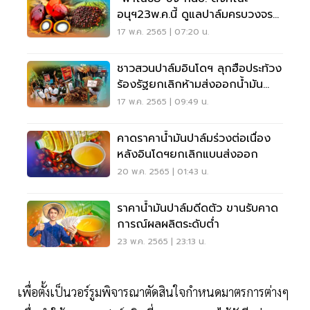
อนุฯ23พ.ค.นี้ ดูแลปาล์มครบวงจร
ทั้งราคา-ปริมาณ
17 พ.ค. 2565 | 07:20 น.
ชาวสวนปาล์มอินโดฯ ลุกฮือประท้วง
ร้องรัฐยกเลิกห้ามส่งออกน้ำมัน
ปาล์ม
17 พ.ค. 2565 | 09:49 น.
คาดราคาน้ำมันปาล์มร่วงต่อเนื่อง
หลังอินโดฯยกเลิกแบนส่งออก
20 พ.ค. 2565 | 01:43 น.
ราคาน้ำมันปาล์มดีดตัว ขานรับคาด
การณ์ผลผลิตระดับต่ำ
23 พ.ค. 2565 | 23:13 น.
เพื่อตั้งเป็นวอร์รูมพิจารณาตัดสินใจกำหนดมาตรการต่างๆ