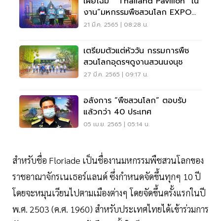
เผยโฉม “ Thailand Pavilion” ใน
งาน“มหกรรมพืชสวนโลก EXPO
2022 Floriade Almere”
21 มี.ค. 2565 | 08:28 น.
เตรียมตัวแต่หัววัน กรรมการพืช
สวนโลกอุดรฯดูงานสวนนงนุช
27 มี.ค. 2565 | 09:17 น.
อลังการ “พืชสวนโลก” ตอบรับ
แล้วกว่า 40 ประเทศ
05 เม.ย. 2565 | 05:14 น.
สำหรับชื่อ Floriade เป็นชื่องานมหกรรมพืชสวนโลกของ
ราชอาณาจักรเนเธอร์แลนด์ ซึ่งกำหนดจัดขึ้นทุกๆ 10 ปี
โดยจะหมุนเวียนไปตามเมืองต่างๆ โดยจัดขึ้นครั้งแรกในปี
พ.ศ. 2503 (ค.ศ. 1960) สำหรับประเทศไทยได้เข้าร่วมการ