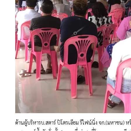
ด้านผู้บริหารบ.สตาร์ ปิโตรเลียม รีไฟน์นิ่ง จก.(มหาชน