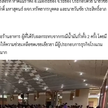
บีช รีสอร์ท หาดแม่รำพึง อ.เมืองระยอง จ.ระยอง ประกอบด้วย นายวิชัย
กดิ์ มหาสุคนธ์ ผจก.ทรัพยากรบุคคล และนายวันชัย ประสิทธิ์ลาภ
้านอาหาร ผู้ที่ได้รับผลกระทบจากกรณีน้ำมันรั่วทั้ง 2 ครั้ง โดยมี
อการให้ความช่วยเหลือชดเชยเยียวยา มีผู้ประกอบการธุรกิจโรงแรม
นมาก