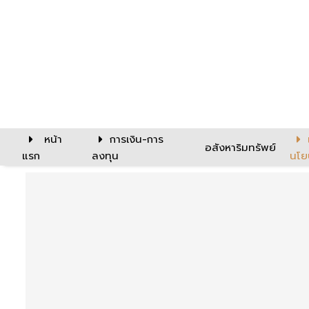
หน้า
การเงิน-การ
อสังหาริมทรัพย์
แรก
ลงทุน
นโย