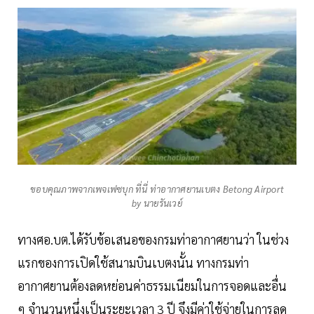
ขอบคุณภาพจากเพจเฟซบุก ที่นี่ ท่าอากาศยานเบตง Betong Airport
by นายรันเวย์
ทางศอ.บต.ได้รับข้อเสนอของกรมท่าอากาศยานว่า ในช่วง
แรกของการเปิดใช้สนามบินเบตงนั้น ทางกรมท่า
อากาศยานต้องลดหย่อนค่าธรรมเนียมในการจอดและอื่น
ๆ จำนวนหนึ่งเป็นระยะเวลา 3 ปี จึงมีค่าใช้จ่ายในการลด