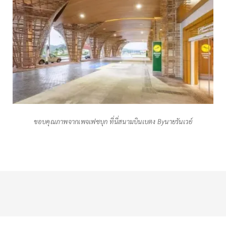
ขอบคุณภาพจากเพจเฟซบุก ที่นี่สนามบินเบตง Byนายรันเวย์