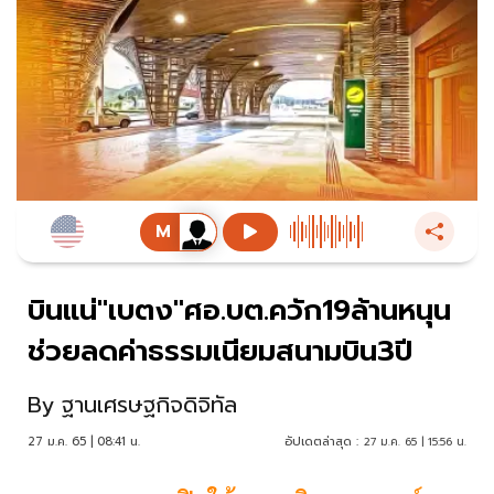
บินแน่"เบตง"ศอ.บต.ควัก19ล้านหนุน
ช่วยลดค่าธรรมเนียมสนามบิน3ปี
By
ฐานเศรษฐกิจดิจิทัล
27 ม.ค. 65 | 08:41 น.
อัปเดตล่าสุด :
27 ม.ค. 65 | 15:56 น.