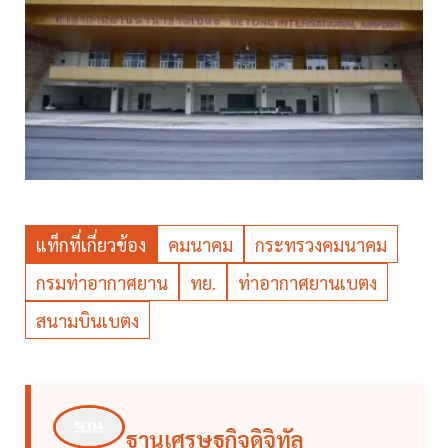
แท็กที่เกี่ยวข้อง
คมนาคม
กระทรวงคมนาคม
กรมท่าอากาศยาน
ทย.
ท่าอากาศยานเบตง
สนามบินเบตง
ฐานเศรษฐกิจดิจิทัล