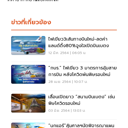
ข่าวที่เกี่ยวข้อง
ไฟเขียว3เส้นทางบินใหม่-ลดค่า
แลนด์ดิ้ง80%จูงใจเปิดบินเบตง
12 มี.ค. 2564 | 06:05 น.
“กบร.” ไฟเขียว 3 มาตรการอุ้มสาย
การบิน หลังโควิดพ่นพิษรอบใหม่
28 เม.ย. 2564 | 10:07 น.
เลื่อนเปิดยาว “สนามบินเบตง” เซ่น
พิษโควิดรอบใหม่
03 มิ.ย. 2564 | 13:03 น.
“นกแอร์”ลุ้นศาลฯนัดพิจารณาแผน