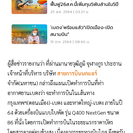
ฟื้นฟู26ส.ค.นี้เพิ่มทุน5พันล้านใน5ปี
25 ส.ค. 2564 | 03:21 น.
‘เบตง’พร้อมแล้ว"เปิดเมือง-เปิด
สนามบิน"
15 ต.ค. 2564 | 08:40 น.
ผู้สื่อข่าวรายงานว่า ที่ผ่านมานายวุฒิภูมิ จุฬางกูร ประธาน
เจ้าหน้าที่บริหาร บริษัท
สายการบินนกแอร์
จำกัด(มหาชน) กล่าวถึงแผนเปิดทำการบินที่ท่า
อากาศยานเบตงว่า จะทำการบินในเส้นทาง
กรุงเทพฯ(ดอนเมือง)-เบตง และหาดใหญ่-เบตง ภายในปี
64 ด้วยเครื่องบินแบบใบพัด รุ่น Q400 NextGen ขนาด
86 ที่นั่ง โดยการเปิดทำการบินในระยะแรกราคาบัตร
โดยสารอาจค่อนข้างสูง เนื่องจากระยะทางบินไกล จึงขอรับ