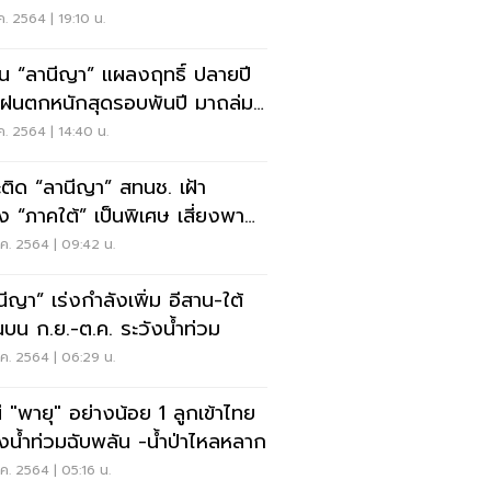
ง!
ค. 2564 | 19:10 น.
อน “ลานีญา” แผลงฤทธิ์ ปลายปี
ฝนตกหนักสุดรอบพันปี มาถล่ม
งเทพ
ค. 2564 | 14:40 น.
ีญา” สทนช. เฝ้า
ัง “ภาคใต้” เป็นพิเศษ เสี่ยงพายุ
มหนัก
ค. 2564 | 09:42 น.
นีญา” เร่งกำลังเพิ่ม อีสาน-ใต้
บน ก.ย.-ต.ค. ระวังน้ำท่วม
ค. 2564 | 06:29 น.
น่ "พายุ" อย่างน้อย 1 ลูกเข้าไทย
ังน้ำท่วมฉับพลัน -น้ำป่าไหลหลาก
ค. 2564 | 05:16 น.