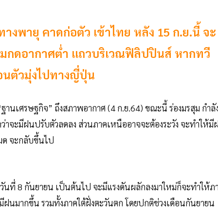
ทางพายุ คาดก่อตัว เข้าไทย หลัง 15 ก.ย.นี้ จะ
วามกดอากาศต่ำ แถวบริเวณฟิลิปปินส์ หากทวี
นตัวมุ่งไปทางญี่ปุ่น
ฐานเศรษฐกิจ” ถึงสภาพอากาศ (4 ก.ย.64) ขณะนี้ ร่องมรสุม กำลั
ดว่าจะมีฝนปรับตัวลดลง ส่วนภาคเหนืออาจจะต้องระวัง จะทำให้มี
ด จะกลับขึ้นไป
ต่วันที่ 8 กันยายน เป็นต้นไป จะมีแรงดันผลักลงมาใหม่ก็จะทำให้ภ
มีฝนมากขึ้น รวมทั้งภาคใต้ฝั่งตะวันตก โดยปกติช่วงเดือนกันยายน