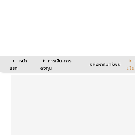
หน้า
การเงิน-การ
อสังหาริมทรัพย์
แรก
ลงทุน
นโย