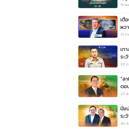
ระวั
15 พ.
เตื
ผวา
กรุ
21 ก.
เกาะติด “ลาน
ระว
ถล่
29 ก.
“ลา
ตอน
27 ส.
มีแ
ระว
30 ส.