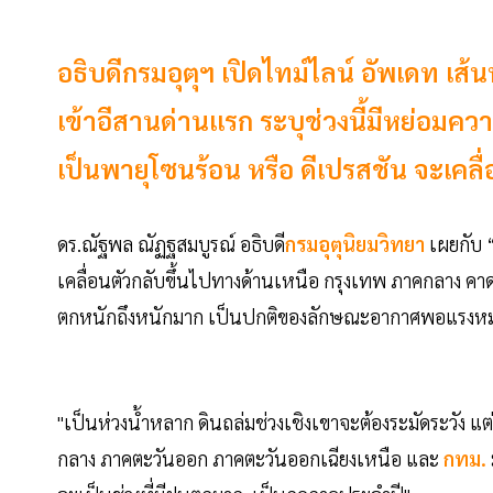
อธิบดีกรมอุตุฯ เปิดไทม์ไลน์ อัพเดท เส้น
เข้าอีสานด่านแรก ระบุช่วงนี้มีหย่อมค
เป็นพายุโซนร้อน หรือ ดีเปรสชัน จะเคลื่อ
ดร.ณัฐพล ณัฏฐสมบูรณ์ อธิบดี
กรมอุตุนิยมวิทยา
เผยกับ “
เคลื่อนตัวกลับขึ้นไปทางด้านเหนือ กรุงเทพ ภาคกลาง คา
ตกหนักถึงหนักมาก เป็นปกติของลักษณะอากาศพอแรงหม
"เป็นห่วงน้ำหลาก ดินถล่มช่วงเชิงเขาจะต้องระมัดระวัง แ
กลาง ภาคตะวันออก ภาคตะวันออกเฉียงเหนือ และ
กทม.