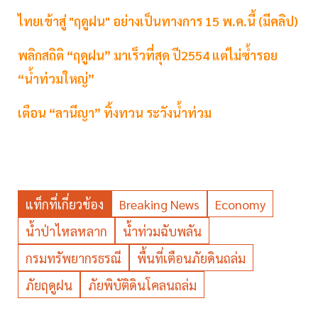
ไทยเข้าสู่ "ฤดูฝน" อย่างเป็นทางการ 15 พ.ค.นี้ (มีคลิป)
พลิกสถิติ “ฤดูฝน” มาเร็วที่สุด ปี2554 แต่ไม่ซ้ำรอย
“น้ำท่วมใหญ่”
เตือน “ลานีญา” ทิ้งทวน ระวังน้ำท่วม
แท็กที่เกี่ยวข้อง
Breaking News
Economy
น้ำป่าไหลหลาก
น้ำท่วมฉับพลัน
กรมทรัพยากรธรณี
พื้นที่เตือนภัยดินถล่ม
ภัยฤดูฝน
ภัยพิบัติดินโคลนถล่ม