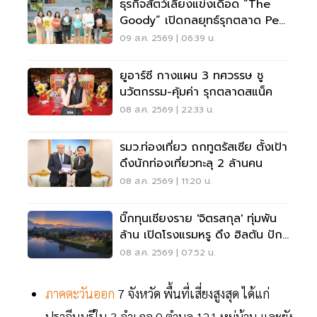
ธุรกิจสัตว์เลี้ยงแข่งเดือด “The
Goody” เปิดกลยุทธ์รุกตลาด Pet
Humanization
09 ส.ค. 2569 | 06:39 น.
ยูอาร์ซี กางแผน 3 ทศวรรษ ชู
นวัตกรรม-คุ้มค่า รุกตลาดสแน็ค
08 ส.ค. 2569 | 22:33 น.
รมว.ท่องเที่ยว ถกทูตรัสเซีย ตั้งเป้า
ดึงนักท่องเที่ยวทะลุ 2 ล้านคน
08 ส.ค. 2569 | 11:20 น.
บิ๊กทุนเชียงราย 'จิตรสกุล' ทุ่มพัน
ล้าน เปิดโรงแรมหรู ดึง ฮิลตัน ปัก
หมุดแบรนด์ใหม่
08 ส.ค. 2569 | 07:52 น.
ภาคตะวันออก
7 จังหวัด พื้นที่เสี่ยงสูงสุด ได้แก่
ปราจีนบุรีใน 3 อำเภอ 9 ตำบล 121 หมู่บ้าน และยัง