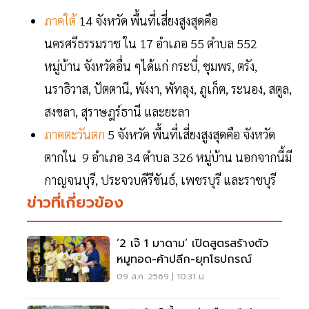
ภาคใต้
14 จังหวัด พื้นที่เสี่ยงสูงสุดคือ
นครศรีธรรมราช ใน 17 อำเภอ 55 ตำบล 552
หมู่บ้าน จังหวัดอื่น ๆได้แก่ กระบี่, ชุมพร, ตรัง,
นราธิวาส, ปัตตานี, พังงา, พัทลุง, ภูเก็ต, ระนอง, สตูล,
สงขลา, สุราษฎร์ธานี และยะลา
ภาคตะวันตก
5 จังหวัด พื้นที่เสี่ยงสูงสุดคือ จังหวัด
ตากใน 9 อำเภอ 34 ตำบล 326 หมู่บ้าน นอกจากนี้มี
กาญจนบุรี, ประจวบคีรีขันธ์, เพชรบุรี และราชบุรี
ข่าวที่เกี่ยวข้อง
‘2 เจ๊ 1 มาดาม’ เปิดสูตรสร้างตัว
หมูทอด-ค้าปลีก-ยุทโธปกรณ์
09 ส.ค. 2569 | 10:31 น.