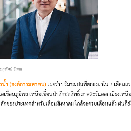
ร.สุทัศน์ วีสกุล
น้ำ (องค์การมหาชน)
เผยว่า ปริมาณฝนที่ตกลงมาใน 7 เดือนแ
เขื่อนภูมิพล เหนือเขื่อนป่าสักชลสิทธิ์ ภาคตะวันออกเฉียงเหนื
้าวหลักของประเทศสำหรับเดือนสิงหาคม ใกล้จะครบเดือนแล้ว ฝนก็ยั