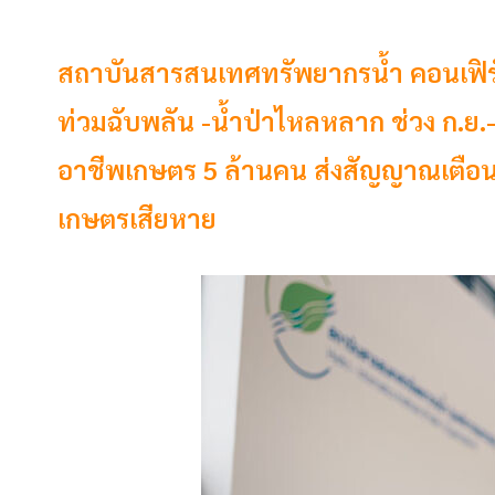
สถาบันสารสนเทศทรัพยากรน้ำ คอนเฟิร์มม
ท่วมฉับพลัน -น้ำป่าไหลหลาก ช่วง ก.ย
อาชีพเกษตร 5 ล้านคน ส่งสัญญาณเตือน
เกษตรเสียหาย