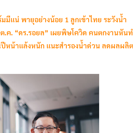
ีแน่ พายุอย่างน้อย 1 ลูกเข้าไทย ระวังน้ำ
.-ต.ค. “ดร.รอยล” เผยพิษโควิด คนตกงานหัน
ปีหน้าแล้งหนัก แนะสำรองน้ำด่วน ลดผลผลิ