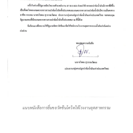
แนบหนังสือการยื่นขอวัคซีนโควิดให้โรงงานอุตสาหกรรม