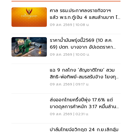
ศาล รธน.ประกาศลงราชกิจจาฯ
แล้ว พ.ร.ก.กู้เงิน 4 แสนล้านบาท ไม่
ขัดรัฐธรรมนูญ
09 ส.ค. 2569 | 10:08 น.
ราคาน้ำมันพรุ่งนี้2569 (10 ส.ค.
69) ปตท. บางจาก อัปเดตราคา
ล่าสุด
09 ส.ค. 2569 | 10:00 น.
แฉ 9 กลโกง ‘สัญชาติไทย’ สวม
สิทธิ-พ่อทิพย์-สมรสรับจ้าง โยงทุน
สีเทา
09 ส.ค. 2569 | 09:17 น.
ส่งออกไทยครึ่งปีพุ่ง 17.6% แต่
ขาดดุลการค้าหนัก 3.17 หมื่นล้าน
ดอลลาร์
09 ส.ค. 2569 | 02:31 น.
ปาล์มไทยจ่อวิกฤต 24 ก.ย.เลิกอุ้ม