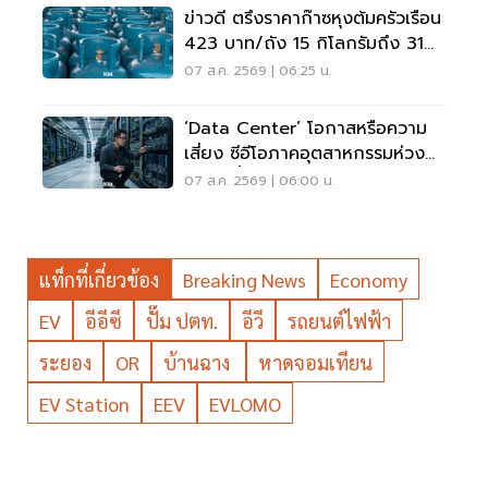
ข่าวดี ตรึงราคาก๊าซหุงต้มครัวเรือน
423 บาท/ถัง 15 กิโลกรัมถึง 31
ต.ค. 69
07 ส.ค. 2569 | 06:25 น.
‘Data Center’ โอกาสหรือความ
เสี่ยง ซีอีโอภาคอุตสาหกรรมห่วง
ไฟฟ้า-น้ำ
07 ส.ค. 2569 | 06:00 น.
แท็กที่เกี่ยวข้อง
Breaking News
Economy
EV
อีอีซี
ปั๊ม ปตท.
อีวี
รถยนต์ไฟฟ้า
ระยอง
OR
บ้านฉาง
หาดจอมเทียน
EV Station
EEV
EVLOMO