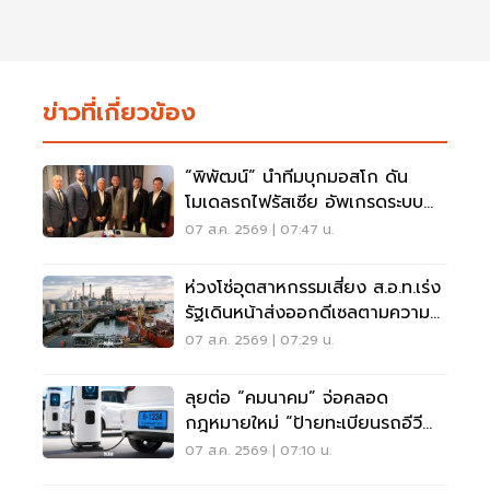
ข่าวที่เกี่ยวข้อง
“พิพัฒน์” นำทีมบุกมอสโก ดัน
โมเดลรถไฟรัสเซีย อัพเกรดระบบ
รางไทย
07 ส.ค. 2569 | 07:47 น.
ห่วงโซ่อุตสาหกรรมเสี่ยง ส.อ.ท.เร่ง
รัฐเดินหน้าส่งออกดีเซลตามความ
จำเป็น
07 ส.ค. 2569 | 07:29 น.
ลุยต่อ “คมนาคม” จ่อคลอด
กฎหมายใหม่ “ป้ายทะเบียนรถอีวี
สะท้อนแสง” บังคับใช้ปีนี้
07 ส.ค. 2569 | 07:10 น.