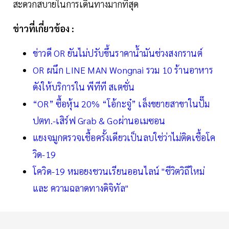
สะดวกสบายในการเดินทางมากที่สุด
ข่าวที่เกี่ยวข้อง :
ข่าวดี OR ยันไม่ปรับขึ้นราคาน้ำมันช่วงสงกรานต์
OR ผนึก LINE MAN Wongnai รวม 10 ร้านอาหาร
ดังให้บริการใน พีทีที สเตชั่น
“OR” ซื้อหุ้น 20% “โอ้กะจู๋” เล็งขยายสาขาในปั๊ม
ปตท.-เสิร์ฟ Grab & Goผ่านอเมซอน
แยงจมูกตรวจเชื้อครั้งเดียวเป็นลบใช่ว่าไม่ติดเชื้อโค
วิด-19
โควิด-19 หมอยงชวนเรียนออนไลน์ "ชีวิตวิถีใหม่
และ ความฉลาดทางดิจิทัล"