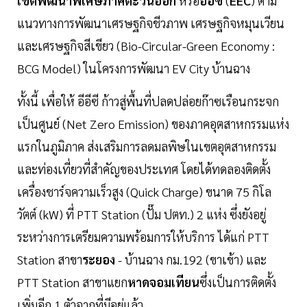
เขตพัฒนาพิเศษภาคตะวันออก
หรือ
อีอีซี
(
EEC
) ตาม
แนวทางการพัฒนาเศรษฐกิจชีวภาพ เศรษฐกิจหมุนเวียน
และเศรษฐกิจสีเขียว (Bio-Circular-Green Economy :
BCG Model) ในโครงการพัฒนา EV City บ้านฉาง
ทั้งนี้ เพื่อให้ อีอีซี ก้าวสู่พื้นที่ปลดปล่อยก๊าซเรือนกระจก
เป็นศูนย์ (Net Zero Emission) ของภาคอุตสาหกรรมแห่ง
แรกในภูมิภาค ส่งเสริมการลดมลพิษในเขตอุตสาหกรรม
และท่องเที่ยวที่สำคัญของประเทศ โดยได้ทดลองติดตั้ง
เครื่องชาร์จความเร็วสูง (Quick Charge) ขนาด 75 กิโล
วัตต์ (kW) ที่ PTT Station (ปั๊ม ปตท.) 2 แห่ง ซึ่งยังอยู่
ระหว่างการเตรียมความพร้อมการให้บริการ ได้แก่ PTT
Station สาขา
ระยอง
- บ้านฉาง กม.192 (ขาเข้า) และ
PTT Station สาขาแยก
หาดจอมเทียน
ซึ่งเป็นการติดตั้ง
เพิ่มอีก 1 ตัวจากที่มีอยู่แล้ว