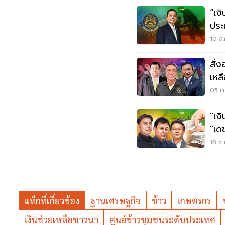
“เง
ประ
ชาว
10 ส.
สั่
เหล
สูง
05 ต.
"เง
"เด
18 ต.
แท็กที่เกี่ยวข้อง
ฐานเศรษฐกิจ
ข้าว
เกษตรกร
เงินช่วยเหลือชาวนา
ศูนย์ข้าวชุมชนระดับประเทศ