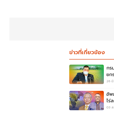
ข่าวที่เกี่ยวข้อง
กรม
ยกร
ได้
26 มิ
อัพเ
ไร่
สูง
03 ส.