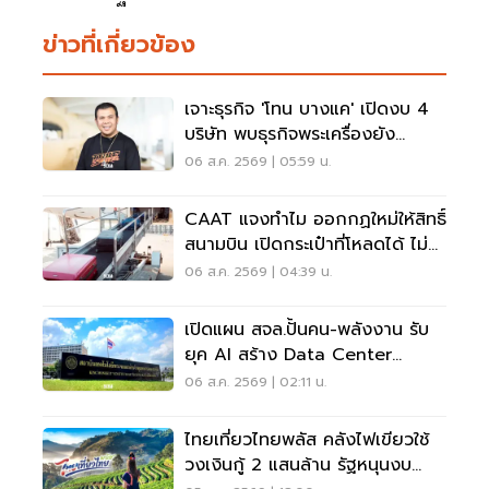
ข่าวที่เกี่ยวข้อง
เจาะธุรกิจ 'โทน บางแค' เปิดงบ 4
บริษัท พบธุรกิจพระเครื่องยัง
ขาดทุน
06 ส.ค. 2569 | 05:59 น.
CAAT แจงทำไม ออกกฏใหม่ให้สิทธิ์
สนามบิน เปิดกระเป๋าที่โหลดได้ ไม่
ต้องเรียกเจ้าของ
06 ส.ค. 2569 | 04:39 น.
เปิดแผน สจล.ปั้นคน-พลังงาน รับ
ยุค AI สร้าง Data Center
Sandbox
06 ส.ค. 2569 | 02:11 น.
ไทยเที่ยวไทยพลัส คลังไฟเขียวใช้
วงเงินกู้ 2 แสนล้าน รัฐหนุนงบ