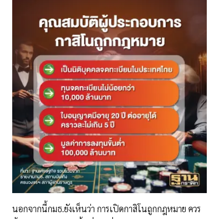
นอกจากนี้กมธ.ยังเห็นว่า การเปิดกาสิโนถูกกฎหมาย ควร