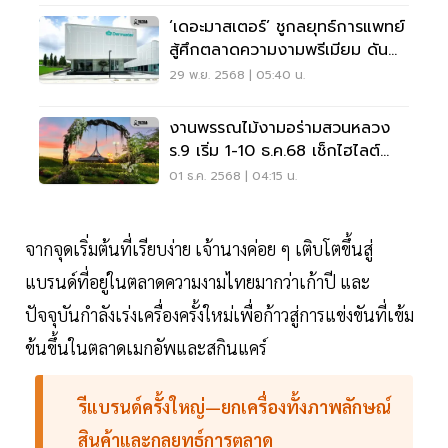
‘เดอะมาสเตอร์’ ชูกลยุทธ์การแพทย์
สู้ศึกตลาดความงามพรีเมียม ดัน
ยอดโต 40%
29 พ.ย. 2568 | 05:40 น.
งานพรรณไม้งามอร่ามสวนหลวง
ร.9 เริ่ม 1-10 ธ.ค.68 เช็กไฮไลต์
เวลาเปิด-ปิด
01 ธ.ค. 2568 | 04:15 น.
จากจุดเริ่มต้นที่เรียบง่าย เจ้านางค่อย ๆ เติบโตขึ้นสู่
แบรนด์ที่อยู่ในตลาดความงามไทยมากว่าเก้าปี และ
ปัจจุบันกำลังเร่งเครื่องครั้งใหม่เพื่อก้าวสู่การแข่งขันที่เข้ม
ข้นขึ้นในตลาดเมกอัพและสกินแคร์
รีแบรนด์ครั้งใหญ่—ยกเครื่องทั้งภาพลักษณ์
สินค้าและกลยุทธ์การตลาด