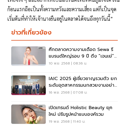
ก้อนแรกถือเป็นทั้งความหวังและความเสี่ยง แต่ก็เป็นจุด
เริ่มต้นที่ทำให้เจ้านางยืนอยู่ในตลาดได้จนถึงทุกวันนี้”
ข่าวที่เกี่ยวข้อง
ศึกตลาดความงามเดือด Sewa รี
แบรนด์ใหญ่รอบ 9 ปี ดึง “เจนเย่”
เจาะวัยทำงาน–บุกต่างประเทศ
10 พ.ย. 2568 | 08:36 น.
IAIC 2025 ผู้เชี่ยวชาญรวมตัว ยก
ระดับอุตสาหกรรมนกสวยงามอย่าง
ยั่งยืน
16 พ.ย. 2568 | 07:08 น.
เปิดเทรนด์ Holistic Beauty ยุค
ใหม่ ปรับรูปหน้าแบบองค์รวม
19 พ.ย. 2568 | 11:40 น.