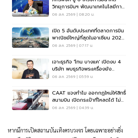
วิทยุการบินฯ พัฒนาเทคโนโลยีการ
เดินอากาศ การบินยุคใหม่
06 ส.ค. 2569 | 08:20 น.
เปิด 5 อันดับประเทศที่ตลาดการบิน
พาณิชย์ใหญ่ที่สุดในอาเซียน 2026
เวียดนามแซงไทยแล้ว
06 ส.ค. 2569 | 07:17 น.
เจาะธุรกิจ 'โทน บางแค' เปิดงบ 4
บริษัท พบธุรกิจพระเครื่องยัง
ขาดทุน
06 ส.ค. 2569 | 05:59 น.
CAAT แจงทำไม ออกกฏใหม่ให้สิทธิ์
สนามบิน เปิดกระเป๋าที่โหลดได้ ไม่
ต้องเรียกเจ้าของ
06 ส.ค. 2569 | 04:39 น.
หากมีการเปิดสถานบันเทิงครบวงจร โดยเฉพาะอย่างยิ่ง