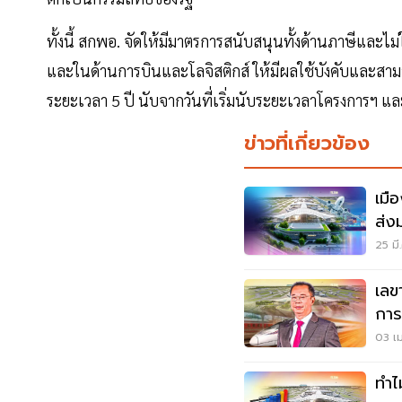
ทั้งนี้ สกพอ. จัดให้มีมาตรการสนับสนุนทั้งด้านภาษีแล
และในด้านการบินและโลจิสติกส์ ให้มีผลใช้บังคับและสาม
ระยะเวลา 5 ปี นับจากวันที่เริ่มนับระยะเวลาโครงการฯ
ข่าวที่เกี่ยวข้อง
เมื
ส่ง
เฟส
25 มี
เลข
การ
03 เม
ทำไ