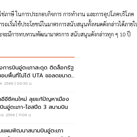
ะไม่ใช่ภาษี ในการประกอบกิจการ การทำงาน และการอุปโภคบริโภค
ารถเริ่มใช้ประโยชน์ในมาตรการสนับสนุนทั้งหมดดังกล่าวได้ภายใ
 และจะมีการทบทวนพัฒนามาตรการ สนับสนุนดังกล่าวทุก ๆ 10 ปี
องการบินอู่ตะเภาสะดุด ติดล็อกรัฐ
มอบพื้นที่ไม่ได้ UTA ขอลดขนาด
1
.ค. 2566 | 00:30 น.
าอีอีซีคนใหม่ ลุยแก้ปัญหาเมือง
บินอู่ตะเภา-ไฮสปีด 3 สนามบิน
.ย. 2566 | 11:06 น.
มแผนพัฒนาสนามบินอู่ตะเภา