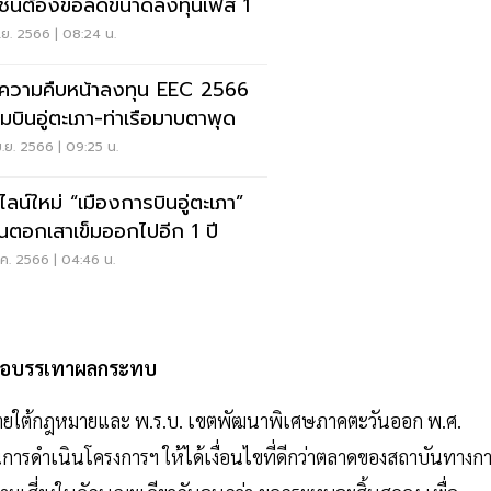
ชนต้องขอลดขนาดลงทุนเฟส 1
.ย. 2566 | 08:24 น.
ดความคืบหน้าลงทุน EEC 2566
มบินอู่ตะเภา-ท่าเรือมาบตาพุด
.ย. 2566 | 09:25 น.
ม่ “เมืองการบินอู่ตะเภา”
่อนตอกเสาเข็มออกไปอีก 1 ปี
ค. 2566 | 04:46 น.
พื่อบรรเทาผลกระทบ
ิตภายใต้กฎหมายและ พ.ร.บ. เขตพัฒนาพิเศษภาคตะวันออก พ.ศ.
ารดำเนินโครงการฯ ให้ได้เงื่อนไขที่ดีกว่าตลาดของสถาบันทางก