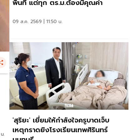
พื้นที่ แต่ทุก ตร.ม.ต้องมีคุณค่า
09 ส.ค. 2569 | 11:50 น.
'สุริยะ' เยี่ยมให้กำลังใจครูบาดเจ็บ
เหตุกราดยิงโรงเรียนเทพศิรินทร์
 น.
นนทบุรี